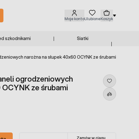
Moje konto
Ulubione
Koszyk
ed szkodnikami
Siatki
dzeniowych narożna na słupek 40x60 OCYNK ze śrubami
aneli ogrodzeniowych
0 OCYNK ze śrubami
Zamów w ciągu
yka