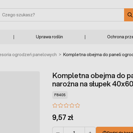
zukaj
Uprawa roślin
Ochrona prz
esoria ogrodzeń panelowych
>
Kompletna obejma do paneli ogro
Kompletna obejma do p
narożna na słupek 40x6
F8405
9,57 zł
Dodaj do kosz