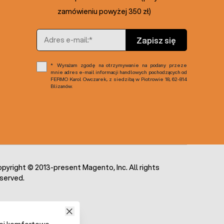
zamówieniu powyżej 350 zł)
Adres e-mail
Zapisz się
Wyrażam zgodę na otrzymywanie na podany przeze
mnie adres e-mail informacji handlowych pochodzących od
FERMO Karol Owczarek, z siedzibą w Piotrowie 18, 62-814
Blizanów.
pyright © 2013-present Magento, Inc. All rights
served.