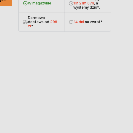
W magazynie
11h 21m 37s
, a
wyślemy dziś
*.
Darmowa
dostawa od
299
14 dni
na zwrot*
zł
*