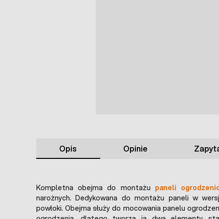
Opis
Opinie
Zapyta
Kompletna obejma do montażu
paneli ogrodzeni
narożnych. Dedykowana do montażu paneli w wersj
powłoki. Obejma służy do mocowania panelu ogrodzen
ogrodzenia, dlatego tworzą ją dwa elementy stal