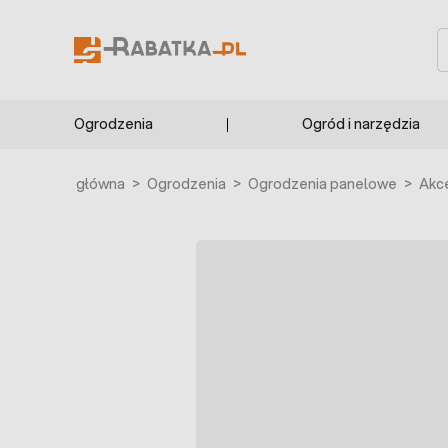
Przejdź do treści
S
Ogrodzenia
Ogród i narzędzia
Strona główna
>
Ogrodzenia
>
Ogrodzenia panelowe
>
Akc