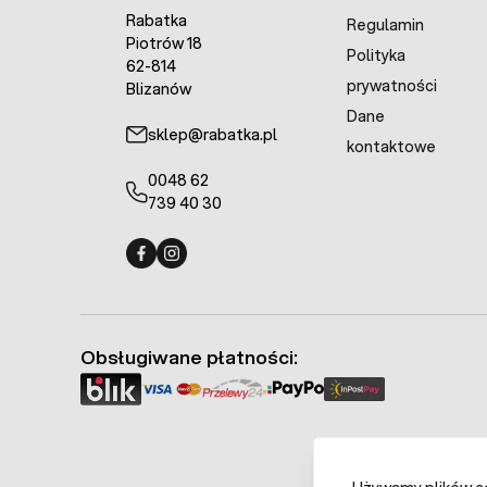
Rabatka
Regulamin
Piotrów 18
Polityka
62-814
prywatności
Blizanów
Dane
sklep@rabatka.pl
kontaktowe
0048 62
739 40 30
Fermo - facebook
Fermo - Instagram
Obsługiwane płatności: