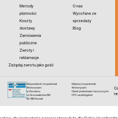
Metody
O nas
płatności
Wycofane ze
Koszty
sprzedaży
dostawy
Blog
Zamówienia
publiczne
Zwroty i
reklamacje
Zażądaj zwrotu jako gość
Wojewódzki Inspektorat
Główny Inspektorat
Weterynarii
Weterynarii
Co
w Poznaniu
Obrót produktami leczniczymi
re
ul. Grunwaldzka 250
OTC na odległość
60-166 Poznań