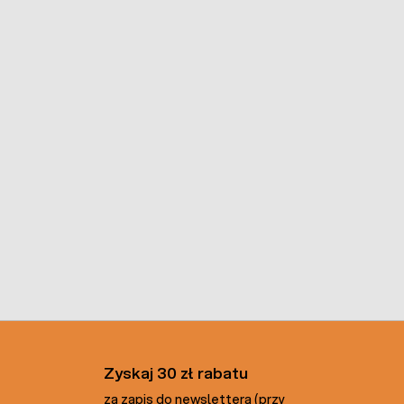
Zyskaj 30 zł rabatu
za zapis do newslettera (przy