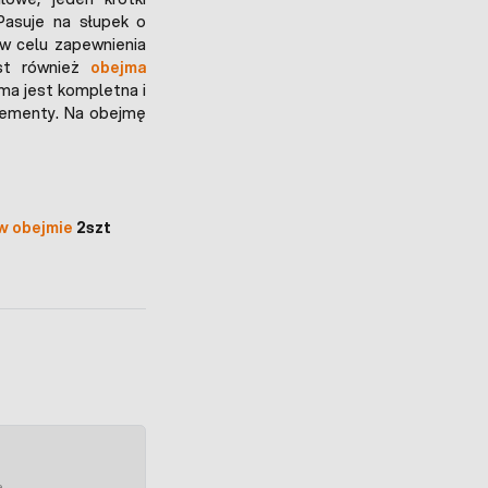
 Pasuje na słupek o
w celu zapewnienia
est również
obejma
ma jest kompletna i
lementy. Na obejmę
 w obejmie
2szt
e.