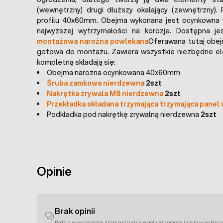
(wewnętrzny) drugi dłuższy okalający (zewnętrzny).
profilu 40x60mm. Obejma wykonana jest ocynkowna 
najwyższej wytrzymałości na korozje. Dostępna j
montażowa narożna powlekana
Oferawana tutaj obej
gotowa do montażu. Zawiera wszystkie niezbędne e
kompletną składają się:
Obejma narożna ocynkowana 40x60mm
Śruba zamkowa nierdzewna
2szt
Nakrętka zrywala M8 nierdzewna
2szt
Przekładka składana trzymająca trzymająca panel
Podkładka pod nakrętkę zrywalną nierdzewna
2szt
Opinie
Brak opinii
Bądź pierwszą osobą, która podzieli się opinią i pomoże innym w wyborz