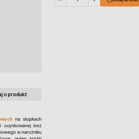
Ilość
j o produkt
owych
na słupkach
i ocynkowanej bez
iowego w narożniku
owe, jeden krótki