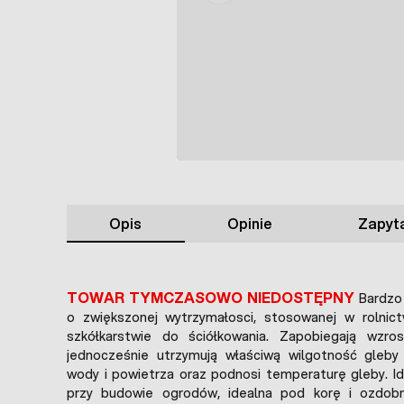
Opis
Opinie
Zapyta
TOWAR TYMCZASOWO NIEDOSTĘPNY
Bardzo
o zwiększonej wytrzymałosci, stosowanej w rolnictw
szkółkarstwie do ściółkowania. Zapobiegają wzro
jednocześnie utrzymują właściwą wilgotność gleby 
wody i powietrza oraz podnosi temperaturę gleby. I
przy budowie ogrodów, idealna pod korę i ozdobn