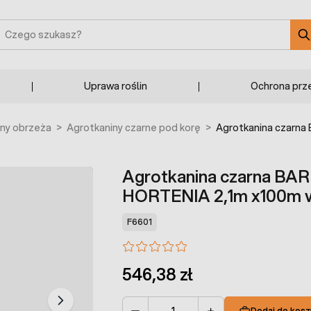
zukaj
Uprawa roślin
Ochrona prz
iny obrzeża
>
Agrotkaniny czarne pod korę
>
Agrotkanina czarna
Agrotkanina czarna B
HORTENIA 2,1m x100m w
F6601
546,38 zł
Dodaj do kosz