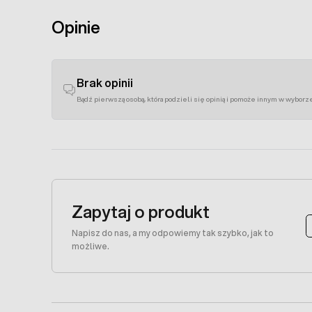
Opinie
Brak opinii
Bądź pierwszą osobą, która podzieli się opinią i pomoże innym w wyborz
Zapytaj o produkt
Napisz do nas, a my odpowiemy tak szybko, jak to
możliwe.