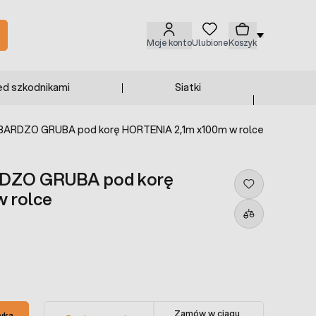
Moje konto
Ulubione
Koszyk
ed szkodnikami
Siatki
 BARDZO GRUBA pod korę HORTENIA 2,1m x100m w rolce
ARDZO GRUBA pod korę
 rolce
Zamów w ciągu
yka