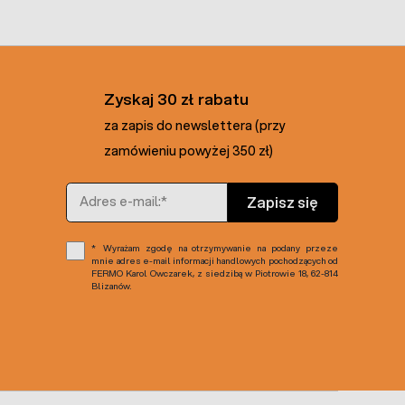
Zyskaj 30 zł rabatu
za zapis do newslettera (przy
zamówieniu powyżej 350 zł)
Adres e-mail
Zapisz się
Wyrażam zgodę na otrzymywanie na podany przeze
mnie adres e-mail informacji handlowych pochodzących od
FERMO Karol Owczarek, z siedzibą w Piotrowie 18, 62-814
Blizanów.