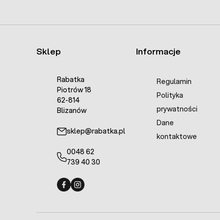
Sklep
Informacje
Rabatka
Regulamin
Piotrów 18
Polityka
62-814
prywatności
Blizanów
Dane
sklep@rabatka.pl
kontaktowe
0048 62
739 40 30
Fermo - facebook
Fermo - Instagram