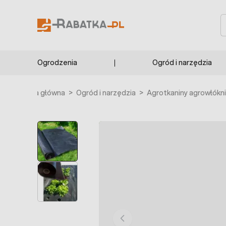
Przejdź do treści
S
Ogrodzenia
Ogród i narzędzia
Strona główna
>
Ogród i narzędzia
>
Agrotkaniny agrowłókn