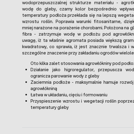
wodoprzepuszczalnej strukturze materiału - agrot
wodę do gleby, czarny kolor bezpośrednio wpływ
temperatury podłoża przekłada się na lepszą wegetac
wzrostu roślin. Poprawia warunki fitosanitarne, dzię
mniej narażone na porażenie chorobami. Położona na gle
fibra - zatrzymuje wodę w podłożu pod agrowłókn
uwagę, iż ta właśnie agromata posiada większą gram
kwadratowy, co sprawia, iż jest znacznie trwalsza i 
szczególne znaczenie przy zakładaniu ogrodów wielole
Oto kilka zalet stosowania agrowłókniny pod podł
Działanie jako higroregulator, przepuscza w
ogranicza parowanie wody z gleby
Zaciemnia podłoże - maksymalnie hamuje rozwó
agrowłókniną
Łatwa w układaniu, cięciu i formowaniu
Przyspieszenie wzrostu i wegetacji roślin poprz
temperatury gleby