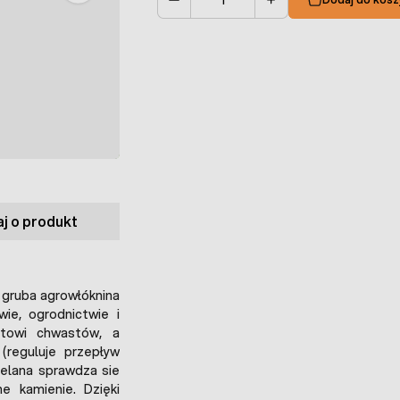
Ilość
j o produkt
 gruba agrowłóknina
ie, ogrodnictwie i
stowi chwastów, a
(reguluje przepływ
delana sprawdza sie
e kamienie. Dzięki