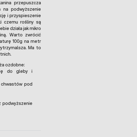
kanina przepuszcza
a na podwyższenie
ję i przyspieszenie
ki czemu rośliny są
bie działa jak mikro
iną. Warto zwrócić
aturę 100g na metr
wytrzymalsza. Ma to
tnich.
oża ozdobne:
odę do gleby i
j chwastów pod
ez podwyższenie