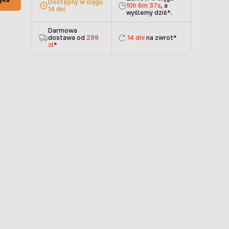
Dostępny w ciągu
10h 6m 37s
, a
14 dni
wyślemy dziś
*.
Darmowa
dostawa od
299
14 dni
na zwrot*
zł
*