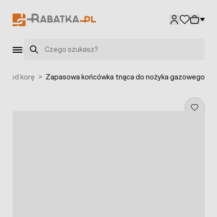
Przejdź do treści
Szukaj
ne pod korę
>
Zapasowa końcówka tnąca do nożyka gazowego