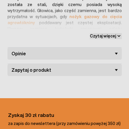
została ze stali, dzięki czemu posiada wysoką
wytrzymałość. Głowica, jako część zamienna, jest bardzo
przydatna w sytuacjach, gdy
nożyk gazowy do cięcia
agrowłókniny
poddawany jest częstej eksploatacji.
Uwaga:
wymianę końcówki zapasowej należy
przeprowadzać na wyłączonym urządzeniu, kiedy głowica
Czytaj więcej
jest zimna.
Opinie
Zapytaj o produkt
Zyskaj 30 zł rabatu
za zapis do newslettera (przy zamówieniu powyżej 350 zł)