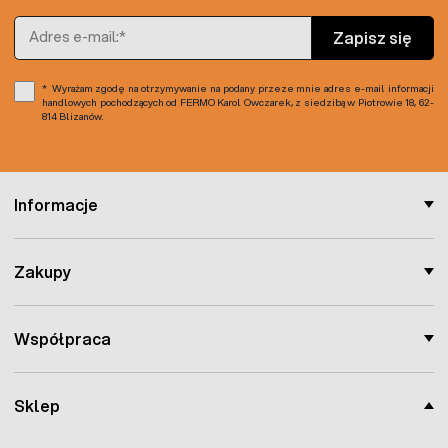
Adres e-mail
Zapisz się
Wyrażam zgodę na otrzymywanie na podany przeze mnie adres e-mail informacji
handlowych pochodzących od FERMO Karol Owczarek, z siedzibą w Piotrowie 18, 62-
814 Blizanów.
Informacje
Zakupy
Współpraca
Sklep