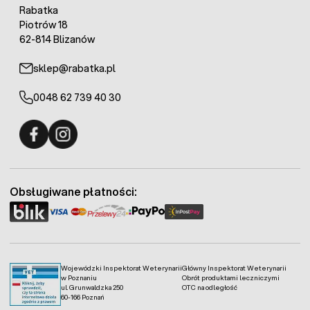
Rabatka
Piotrów 18
62-814 Blizanów
sklep@rabatka.pl
0048 62 739 40 30
Fermo - facebook
Fermo - Instagram
Obsługiwane płatności:
Wojewódzki Inspektorat Weterynarii
Główny Inspektorat Weterynarii
w Poznaniu
Obrót produktami leczniczymi
ul. Grunwaldzka 250
OTC na odległość
60-166 Poznań