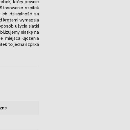
łebek, który pewnie
Stosowanie szpilek
 ich działalność są
ed kretami wymagają
Sposób użycia siatki
bilizujemy siatkę na
e miejsca łączenia
ilek to jedna szpilka
zne