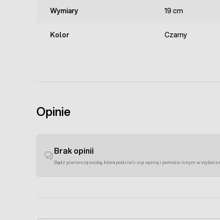
Wymiary
19 cm
Kolor
Czarny
Opinie
Brak opinii
Bądź pierwszą osobą, która podzieli się opinią i pomoże innym w wyborz