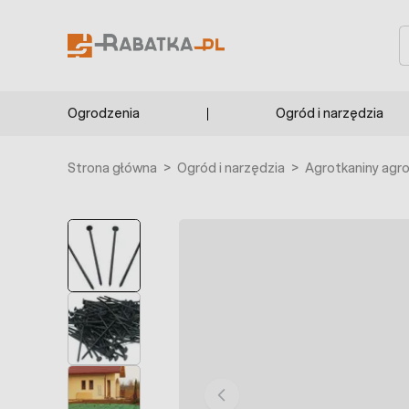
Przejdź do treści
S
Ogrodzenia
Ogród i narzędzia
Strona główna
>
Ogród i narzędzia
>
Agrotkaniny agr