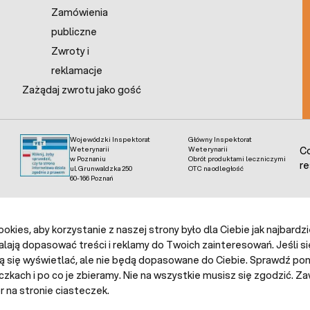
Zamówienia
publiczne
Zwroty i
reklamacje
Zażądaj zwrotu jako gość
Wojewódzki Inspektorat
Główny Inspektorat
Weterynarii
Weterynarii
Co
w Poznaniu
Obrót produktami leczniczymi
re
ul. Grunwaldzka 250
OTC na odległość
60-166 Poznań
kies, aby korzystanie z naszej strony było dla Ciebie jak najbardz
alają dopasować treści i reklamy do Twoich zainteresowań. Jeśli si
ą się wyświetlać, ale nie będą dopasowane do Ciebie. Sprawdź poni
czkach i po co je zbieramy. Nie na wszystkie musisz się zgodzić.
 na stronie ciasteczek.