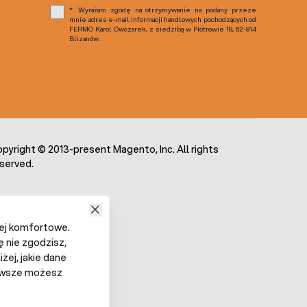
Wyrażam zgodę na otrzymywanie na podany przeze
mnie adres e-mail informacji handlowych pochodzących od
FERMO Karol Owczarek, z siedzibą w Piotrowie 18, 62-814
Blizanów.
pyright © 2013-present Magento, Inc. All rights
served.
iej komfortowe.
ę nie zgodzisz,
żej, jakie dane
 Zawsze możesz