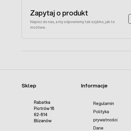
Zapytaj o produkt
Napisz do nas, a my odpowiemy tak szybko, jak to
możliwe.
Sklep
Informacje
Rabatka
Regulamin
Piotrów 18
Polityka
62-814
prywatności
Blizanów
Dane