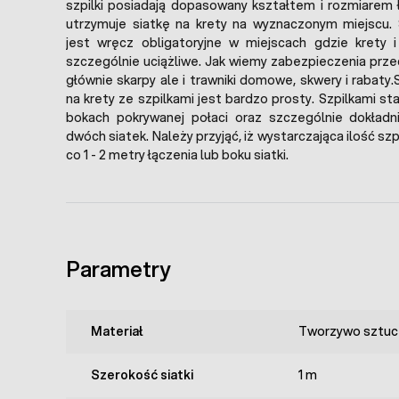
szpilki posiadają dopasowany kształtem i rozmiarem 
utrzymuje siatkę na krety na wyznaczonym miejscu. 
jest wręcz obligatoryjne w miejscach gdzie krety i
szczególnie uciążliwe. Jak wiemy zabezpieczenia prz
głównie skarpy ale i trawniki domowe, skwery i rabaty.
na krety ze szpilkami jest bardzo prosty. Szpilkami sta
bokach pokrywanej połaci oraz szczególnie dokładni
dwóch siatek. Należy przyjąć, iż wystarczająca ilość szp
co 1 - 2 metry łączenia lub boku siatki.
Parametry
Materiał
Tworzywo sztuc
Szerokość siatki
1 m