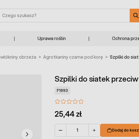
zukaj
Uprawa roślin
Ochrona prz
owłókniny obrzeża
>
Agrotkaniny czarne pod korę
>
Szpilki do sia
Szpilki do siatek przeciw
F1893
25,44 zł
Dodaj do kosz
Ilość