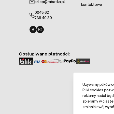
sklep@rabatka.pl
kontaktowe
0048 62
739 40 30
Fermo - facebook
Fermo - Instagram
Obsługiwane płatności:
Używamy plików coo
Pliki cookies pozw
reklamy nadal będ
zbieramy w ciaste
zmienić swój wybór