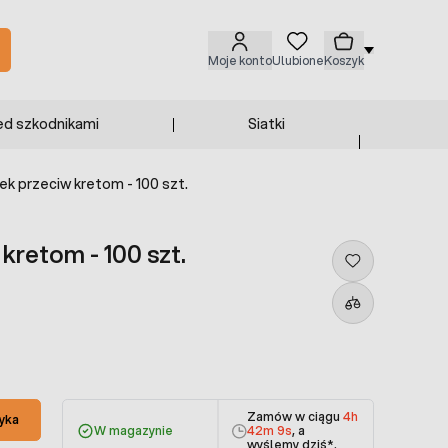
Moje konto
Ulubione
Koszyk
ed szkodnikami
Siatki
tek przeciw kretom - 100 szt.
 kretom - 100 szt.
Zamów w ciągu
4h
yka
W magazynie
42m 8s
, a
wyślemy dziś
*.