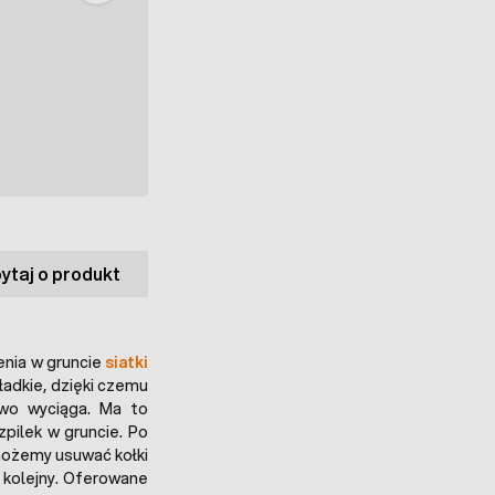
ytaj o produkt
enia w gruncie
siatki
ładkie, dzięki czemu
two wyciąga. Ma to
pilek w gruncie. Po
 możemy usuwać kołki
z kolejny. Oferowane