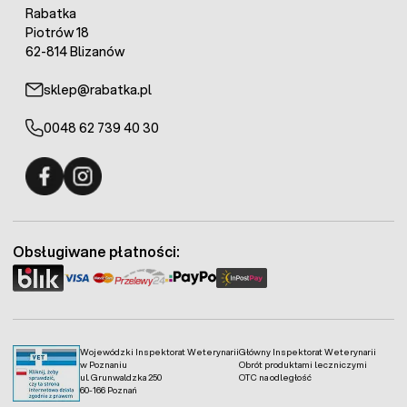
Rabatka
Piotrów 18
62-814 Blizanów
sklep@rabatka.pl
0048 62 739 40 30
Fermo - facebook
Fermo - Instagram
Obsługiwane płatności:
Wojewódzki Inspektorat Weterynarii
Główny Inspektorat Weterynarii
w Poznaniu
Obrót produktami leczniczymi
ul. Grunwaldzka 250
OTC na odległość
60-166 Poznań