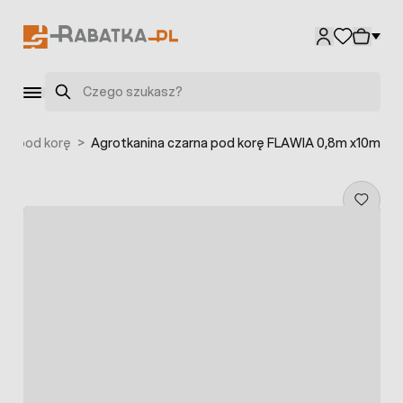
Przejdź do treści
Szukaj
ne pod korę
>
Agrotkanina czarna pod korę FLAWIA 0,8m x10m