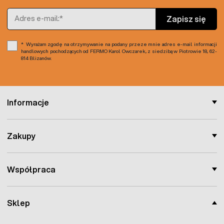
Optymalizacja nawilżenia roślin
Przyspieszenie wegetacji roślin poprzez
Adres e-mail
Zapisz się
podwyższenie temperatury gleby
Wyrażam zgodę na otrzymywanie na podany przeze mnie adres e-mail informacji
handlowych pochodzących od FERMO Karol Owczarek, z siedzibą w Piotrowie 18, 62-
814 Blizanów.
Informacje
Zakupy
Współpraca
Sklep