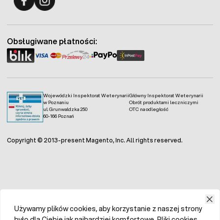
Fermo - facebook
Fermo - Instagram
Obsługiwane płatności:
Wojewódzki Inspektorat Weterynarii
Główny Inspektorat Weterynarii
w Poznaniu
Obrót produktami leczniczymi
ul. Grunwaldzka 250
OTC na odległość
60-166 Poznań
Copyright © 2013-present Magento, Inc. All rights reserved.
Używamy plików cookies, aby korzystanie z naszej strony
było dla Ciebie jak najbardziej komfortowe. Pliki cookies