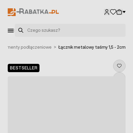
Przejdź do treści
Szukaj
Elementy podłączeniowe
>
Łącznik metalowy taśmy 1,5 - 2cm
BESTSELLER