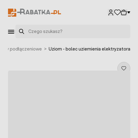
Przejdź do treści
Szukaj
enty podłączeniowe
>
Uziom - bolec uziemienia elektryzatora