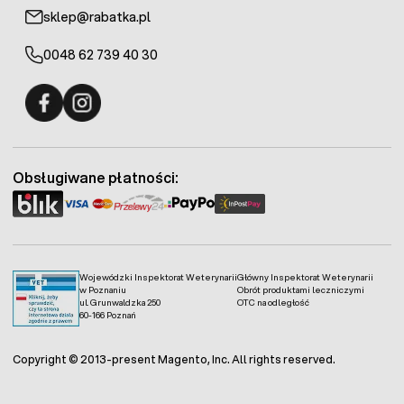
sklep@rabatka.pl
0048 62 739 40 30
Fermo - facebook
Fermo - Instagram
Obsługiwane płatności:
Wojewódzki Inspektorat Weterynarii
Główny Inspektorat Weterynarii
w Poznaniu
Obrót produktami leczniczymi
ul. Grunwaldzka 250
OTC na odległość
60-166 Poznań
Copyright © 2013-present Magento, Inc. All rights reserved.