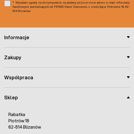
Wyrażam zgodę na otrzymywanie na podany przeze mnie adres e-mail informacji
handlowych pochodzących od FERMO Karol Owczarek, z siedzibą w Piotrowie 18, 62-
814 Blizanów.
Informacje
Zakupy
Współpraca
Sklep
Rabatka
Piotrów 18
62-814 Blizanów