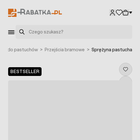
Przejdź do treści
Szukaj
ria do pastuchów
>
Przejścia bramowe
>
Sprężyna pastucha
BESTSELLER