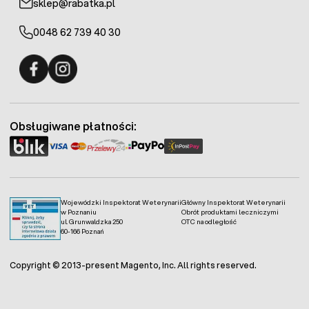
sklep@rabatka.pl
0048 62 739 40 30
Fermo - facebook
Fermo - Instagram
Obsługiwane płatności:
Wojewódzki Inspektorat Weterynarii
Główny Inspektorat Weterynarii
w Poznaniu
Obrót produktami leczniczymi
ul. Grunwaldzka 250
OTC na odległość
60-166 Poznań
Copyright © 2013-present Magento, Inc. All rights reserved.