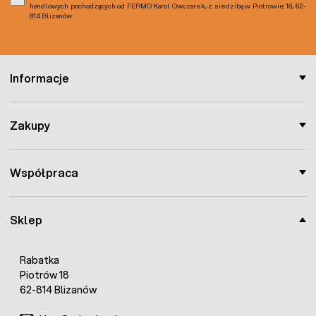
handlowych pochodzących od FERMO Karol Owczarek, z siedzibą w Piotrowie 18, 62-
814 Blizanów.
Informacje
Zakupy
Współpraca
Sklep
Rabatka
Piotrów 18
62-814 Blizanów