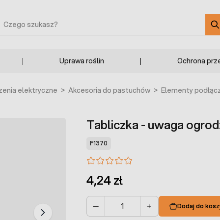
zukaj
Uprawa roślin
Ochrona prz
enia elektryczne
>
Akcesoria do pastuchów
>
Elementy podłąc
Tabliczka - uwaga ogrod
F1370
4,24 zł
Dodaj do kosz
Ilość