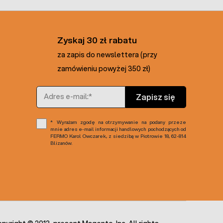
Zyskaj 30 zł rabatu
za zapis do newslettera (przy
zamówieniu powyżej 350 zł)
Adres e-mail
Zapisz się
Wyrażam zgodę na otrzymywanie na podany przeze
mnie adres e-mail informacji handlowych pochodzących od
FERMO Karol Owczarek, z siedzibą w Piotrowie 18, 62-814
Blizanów.