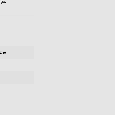
ego.
zne