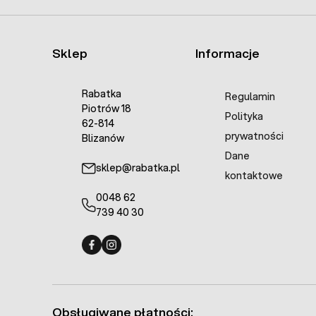
Sklep
Informacje
Rabatka
Regulamin
Piotrów 18
Polityka
62-814
prywatności
Blizanów
Dane
sklep@rabatka.pl
kontaktowe
0048 62
739 40 30
Fermo - facebook
Fermo - Instagram
Obsługiwane płatności: