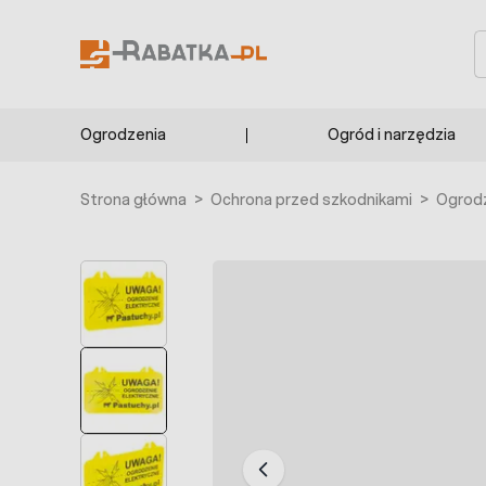
Przejdź do treści
S
Ogrodzenia
Ogród i narzędzia
Strona główna
>
Ochrona przed szkodnikami
>
Ogrodz
BESTSELLER