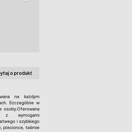
ytaj o produkt
owana na każdym
ach. Szczególnie w
we osoby.Oferowana
ne z wymogami
atwego i szybkiego
e, plecionce, taśmie