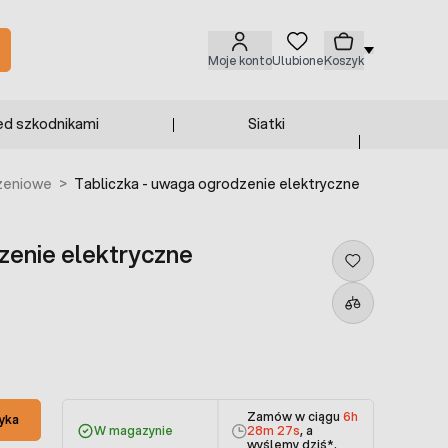
Moje konto
Ulubione
Koszyk
ed szkodnikami
Siatki
zeniowe
>
Tabliczka - uwaga ogrodzenie elektryczne
zenie elektryczne
Zamów w ciągu
6h
yka
W magazynie
28m 27s
, a
wyślemy dziś
*.