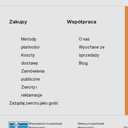
Zakupy
Współpraca
Metody
O nas
płatności
Wycofane ze
Koszty
sprzedaży
dostawy
Blog
Zamówienia
publiczne
Zwroty i
reklamacje
Zażądaj zwrotu jako gość
Wojewódzki Inspektorat
Główny Inspektorat
Weterynarii
Weterynarii