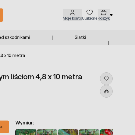
Moje konto
Ulubione
Koszyk
ed szkodnikami
Siatki
,8 x 10 metra
ym liściom 4,8 x 10 metra
Wymiar:
ka