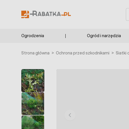
Przejdź do treści
S
Ogrodzenia
Ogród i narzędzia
Strona główna
>
Ochrona przed szkodnikami
>
Siatki