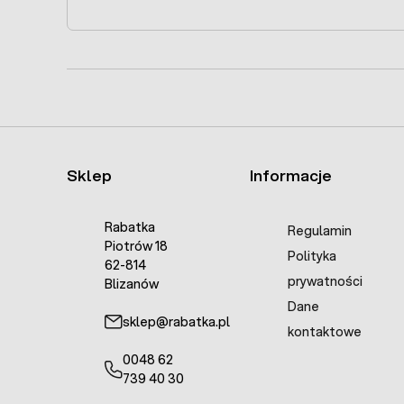
Sklep
Informacje
Rabatka
Regulamin
Piotrów 18
Polityka
62-814
prywatności
Blizanów
Dane
sklep@rabatka.pl
kontaktowe
0048 62
739 40 30