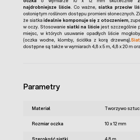
oczka
o wymiarze 10 x 12 mm skutecznie
najdrobniejsze liście
. Co ważne,
siatka przeciw li
osłoniętym roślinom dostępu promieni słonecznych. Zi
że siatka
idealnie komponuje się z otoczeniem
, zup
w oczy. Stosowanie
siatki na liście
jest szczególnie 
miejsc, w których usuwanie opadłych liście mogłob
(oczka wodne, klomby, ściółka z korą drzewną).
Sia
dostępne są także w wymiarach 4,8 x 5 m, 4,8 x 20 m ora
Parametry
Materiał
Tworzywo sztuc
Rozmiar oczka
10 x 12 mm
Szerokość siatki
4,8 m