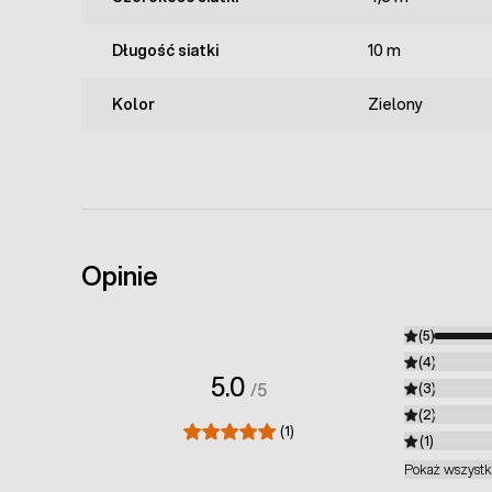
Długość siatki
10 m
Kolor
Zielony
Opinie
(5)
(4)
5.0
/5
(3)
(2)
(1)
(1)
Pokaż wszyst