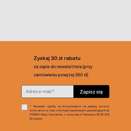
Zyskaj 30 zł rabatu
za zapis do newslettera (przy
zamówieniu powyżej 350 zł)
Adres e-mail
Zapisz się
Wyrażam zgodę na otrzymywanie na podany przeze
mnie adres e-mail informacji handlowych pochodzących od
FERMO Karol Owczarek, z siedzibą w Piotrowie 18, 62-814
Blizanów.