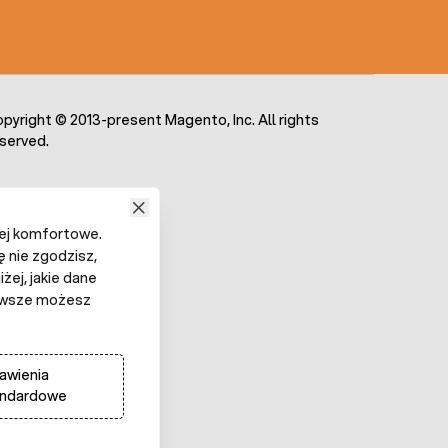
pyright © 2013-present Magento, Inc. All rights
served.
iej komfortowe.
ę nie zgodzisz,
żej, jakie dane
 Zawsze możesz
awienia
andardowe