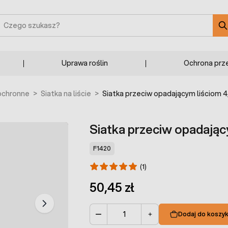
zukaj
Uprawa roślin
Ochrona prz
 ochronne
>
Siatka na liście
>
Siatka przeciw opadającym liściom 4
Siatka przeciw opadając
F1420
(1)
50,45 zł
Dodaj do koszy
Ilość