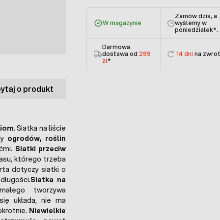
Zamów dziś, a
W magazynie
wyślemy w
poniedziałek
*.
Darmowa
dostawa od
299
14 dni
na zwro
zł
*
ytaj o produkt
ciom
. Siatka na liście
ny
ogrodów, roślin
śćmi.
Siatki przeciw
su, którego trzeba
rta dotyczy siatki o
długości.
Siatka na
małego tworzywa
się układa, nie ma
krotnie.
Niewielkie