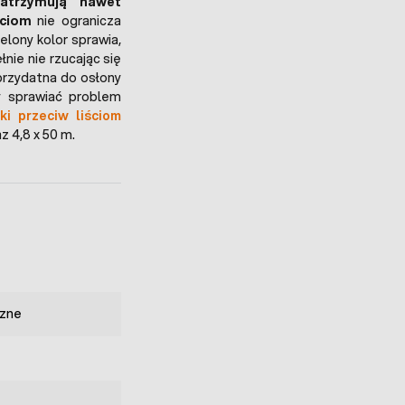
zatrzymują nawet
ściom
nie ogranicza
elony kolor sprawia,
ełnie nie rzucając się
przydatna do osłony
y sprawiać problem
tki przeciw liściom
z 4,8 x 50 m.
zne