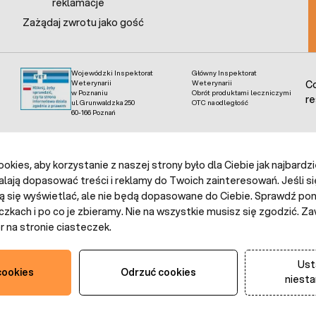
reklamacje
Zażądaj zwrotu jako gość
Wojewódzki Inspektorat
Główny Inspektorat
Weterynarii
Weterynarii
Co
w Poznaniu
Obrót produktami leczniczymi
re
ul. Grunwaldzka 250
OTC na odległość
60-166 Poznań
kies, aby korzystanie z naszej strony było dla Ciebie jak najbardz
alają dopasować treści i reklamy do Twoich zainteresowań. Jeśli si
ą się wyświetlać, ale nie będą dopasowane do Ciebie. Sprawdź poni
czkach i po co je zbieramy. Nie na wszystkie musisz się zgodzić.
 na stronie ciasteczek.
Ust
cookies
Odrzuć cookies
niest