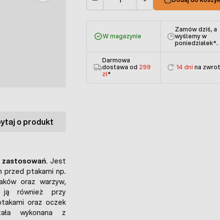
Ilość
Zamów dziś, a
W magazynie
wyślemy w
poniedziałek
*.
Darmowa
dostawa od
299
14 dni
na zwro
zł
*
ytaj o produkt
e zastosowań
. Jest
 przed ptakami np.
aków oraz warzyw,
 ją również przy
ptakami oraz oczek
stała wykonana z