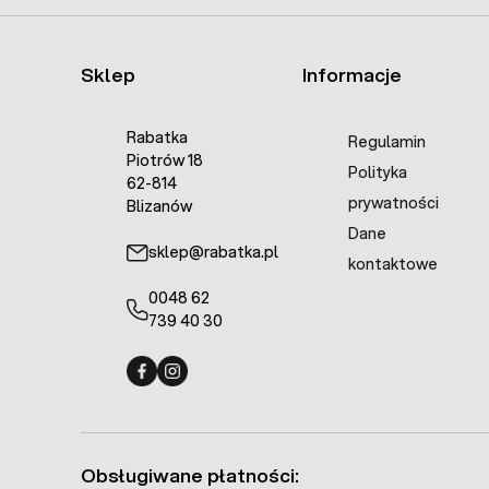
Sklep
Informacje
Rabatka
Regulamin
Piotrów 18
Polityka
62-814
prywatności
Blizanów
Dane
sklep@rabatka.pl
kontaktowe
0048 62
739 40 30
Fermo - facebook
Fermo - Instagram
Obsługiwane płatności: