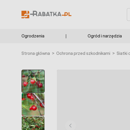
Przejdź do treści
S
Ogrodzenia
Ogród i narzędzia
Strona główna
>
Ochrona przed szkodnikami
>
Siatki