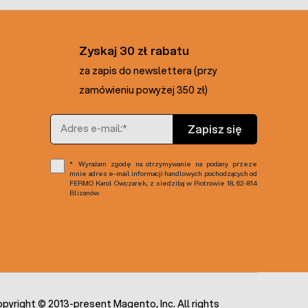
Zyskaj 30 zł rabatu
za zapis do newslettera (przy
zamówieniu powyżej 350 zł)
Adres e-mail
Zapisz się
Wyrażam zgodę na otrzymywanie na podany przeze
mnie adres e-mail informacji handlowych pochodzących od
FERMO Karol Owczarek, z siedzibą w Piotrowie 18, 62-814
Blizanów.
pyright © 2013-present Magento, Inc. All rights