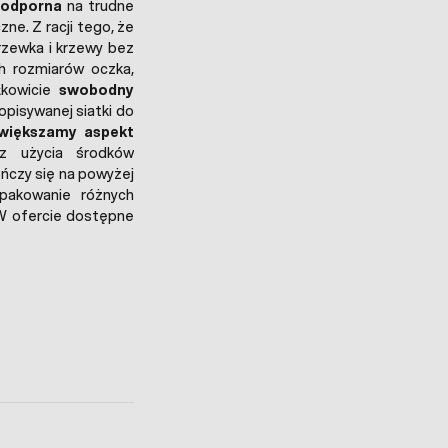
e
odporna
na trudne
ne. Z racji tego, że
rzewka i krzewy bez
h rozmiarów oczka,
łkowicie
swobodny
pisywanej siatki do
większamy aspekt
z użycia środków
ończy się na powyżej
pakowanie różnych
 W ofercie dostępne