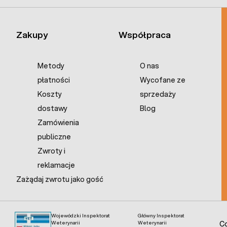
Zakupy
Współpraca
Metody
O nas
płatności
Wycofane ze
Koszty
sprzedaży
dostawy
Blog
Zamówienia
publiczne
Zwroty i
reklamacje
Zażądaj zwrotu jako gość
Wojewódzki Inspektorat
Główny Inspektorat
Weterynarii
Weterynarii
Co