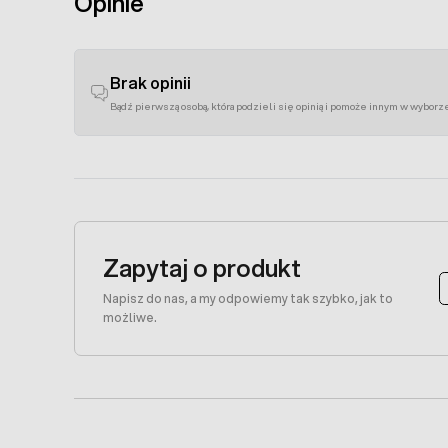
Opinie
Brak opinii
Bądź pierwszą osobą, która podzieli się opinią i pomoże innym w wyborz
Zapytaj o produkt
Napisz do nas, a my odpowiemy tak szybko, jak to
możliwe.