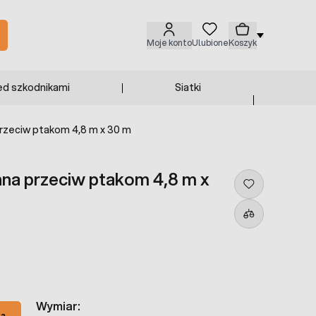
Moje konto
Ulubione
Koszyk
ed szkodnikami
Siatki
przeciw ptakom 4,8 m x 30 m
nna przeciw ptakom 4,8 m x
Wymiar:
ka