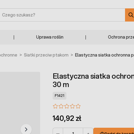
zukaj
Uprawa roślin
Ochrona prz
 ochronne
>
Siatki przeciw ptakom
>
Elastyczna siatka ochronna 
Elastyczna siatka ochro
30 m
F1421
140,92 zł
Dodaj do koszy