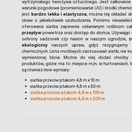
wytrzymałego tworzywa sztucznego. Jest całkowici
warunki pogodowe (promieniowanie UV) i środki chemicz
jest
bardzo lekka i elastyczna
, można nią okładać d
obaw o jakiekolwiek uszkodzenia. Pomimo niewielkic
oferowana siatka zapewnia osłanianym roślinom ca
przepływ
powietrza oraz dostęp do słońca. Używając o
ochrony sadzonek czy nasion w naszym ogrodzie,
z
ekologiczny
naszych upraw, gdyż rezygnujemy 
chemicznych. Lista możliwych zastosowań siatki, nie k
wymienionej liście. Można do niej dodać choćby 
produktów, gdzie ma to miejsce m.in. w hurtowniach.
są również inne wymiary:
siatka przeciw ptakom 4,8 m x 10 m
siatka przeciw ptakom 4,8 m x 50 m
siatka przeciw ptakom 4,8 m x 100 m
siatka przeciw ptakom 4,8 m x 200 m