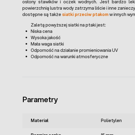
osłony stawików i oczek wodnych. Jest bardzo lek
powierzchnią lustra wody zatrzyma liście i inne zaniecz
dostępne są także
siatki przeciw ptakom
w innych wym
Zaletą powyższej siatki na ptaki jest:
Niska cena
Wysoka jakość
Mała waga siatki
Odporność na działanie promieniowania UV
Odporność na warunki atmosferyczne
Parametry
Materiał
Polietylen