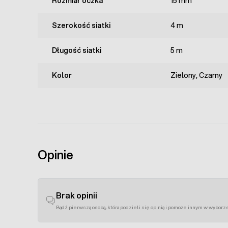
Rozmiar oczka
15 mm
Szerokość siatki
4 m
Długość siatki
5 m
Kolor
Zielony, Czarny
Opinie
Brak opinii
Bądź pierwszą osobą, która podzieli się opinią i pomoże innym w wyborz