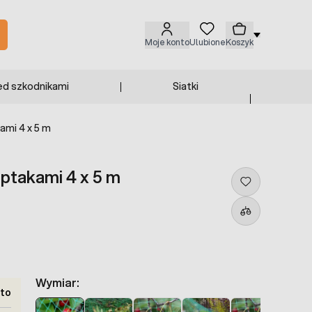
Moje konto
Ulubione
Koszyk
ed szkodnikami
Siatki
ami 4 x 5 m
 ptakami 4 x 5 m
Wymiar:
tto