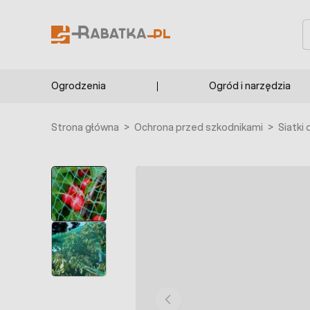
Przejdź do treści
S
Ogrodzenia
Ogród i narzędzia
Strona główna
>
Ochrona przed szkodnikami
>
Siatki