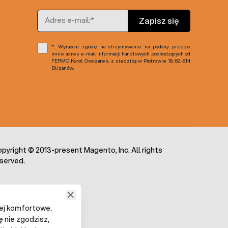
Adres e-mail
Zapisz się
Wyrażam zgodę na otrzymywanie na podany przeze
mnie adres e-mail informacji handlowych pochodzących od
FERMO Karol Owczarek, z siedzibą w Piotrowie 18, 62-814
Blizanów.
pyright © 2013-present Magento, Inc. All rights
served.
iej komfortowe.
ę nie zgodzisz,