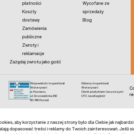
płatności
Wycofane ze
Koszty
sprzedaży
dostawy
Blog
Zamówienia
publiczne
Zwroty i
reklamacje
Zażądaj zwrotu jako gość
Wojewódzki Inspektorat
Główny Inspektorat
Weterynarii
Weterynarii
Co
w Poznaniu
Obrót produktami leczniczymi
re
ul. Grunwaldzka 250
OTC na odległość
60-166 Poznań
kies, aby korzystanie z naszej strony było dla Ciebie jak najbardz
alają dopasować treści i reklamy do Twoich zainteresowań. Jeśli si