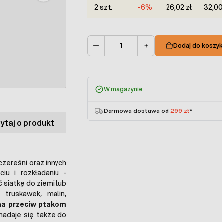
2 szt.
-6%
26,02 zł
32,00
Dodaj do koszy
Ilość
W magazynie
Darmowa dostawa od
299 zł
*
ytaj o produkt
czereśni oraz innych
u i rozkładaniu -
 siatkę do ziemi lub
 truskawek, malin,
ana przeciw ptakom
nadaje się także do