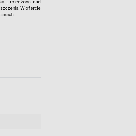
ka , rozłożona nad
yszczenia. W ofercie
iarach.