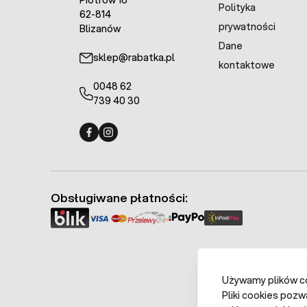
Piotrów 18
Polityka
62-814
prywatności
Blizanów
Dane
sklep@rabatka.pl
kontaktowe
0048 62
739 40 30
Fermo - facebook
Fermo - Instagram
Obsługiwane płatności:
Używamy plików coo
Pliki cookies pozw