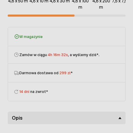
4,8 x 50 m
4,8 x 10 m
4,8 x 30 m
4,8 x 100
4,8 x 200
7,5 x 7,5 m
m
m
W magazynie
Zamów w ciągu
4h 16m 32s
, a wyślemy dziś
*.
Darmowa dostawa od
299 zł
*
14 dni
na zwrot*
Opis