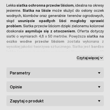
Lekka
siatka ochronna przeciw liściom
, idealna na okresy
jesienne.
Siatka na liście
może służyć do osłony oczek
wodnych, klombów oraz generalnie terenów ogrodowych,
skąd
usunięcie opadłych liści mogłoby sprawić
problem
. Siatka przeciw liściom dzięki zielonemu kolorowi
doskonale
asymiluje się z otoczeniem
. Oferta dotyczy
siatki o wymiarach 4,8 x 50 metrów. Powyższa
siatka na
oczko wodne przeciw liściom
została wykonana z
wysokiej jakości tworzywa sztucznego. Siatka jest
bardzo
lekka
, lecz przy tym także wytrzymała. Niewielkie oczko
10
x 12 mm
zatrzymuje nawet najdrobniejsze listki, nie
Czytaj więcej
hamując dostępu promieni słonecznych.
Siatka na
klomby przeciw liściom
jest także całkowicie
odporna
na promienie UV
Parametry
, niskie/wysokie temperatury oraz
działanie środków chemicznych. Można ją też łatwo
dopasować do własnych potrzeb - siatkę można
ciąć w
Opinie
dowolnym miejscu
.
Siatki przeciw liściom
dostępne są
także w wymiarach 4,8 x 5 m, 4,8 x 10 m oraz 4,8 x 50 m.
Zapytaj o produkt