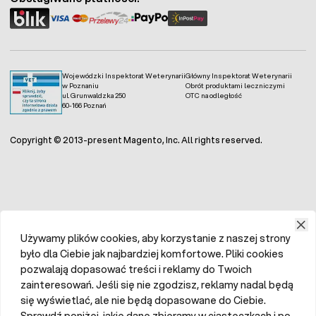
Wojewódzki Inspektorat Weterynarii
Główny Inspektorat Weterynarii
w Poznaniu
Obrót produktami leczniczymi
ul. Grunwaldzka 250
OTC na odległość
60-166 Poznań
Copyright © 2013-present Magento, Inc. All rights reserved.
Używamy plików cookies, aby korzystanie z naszej strony
było dla Ciebie jak najbardziej komfortowe. Pliki cookies
pozwalają dopasować treści i reklamy do Twoich
zainteresowań. Jeśli się nie zgodzisz, reklamy nadal będą
się wyświetlać, ale nie będą dopasowane do Ciebie.
Sprawdź poniżej, jakie dane zbieramy w ciasteczkach i po