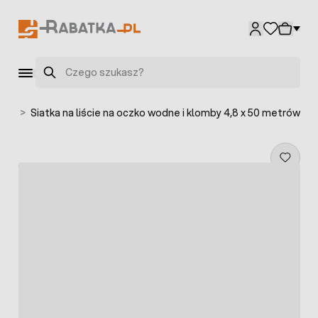
Przejdź do treści
Szukaj
ście
>
Siatka na liście na oczko wodne i klomby 4,8 x 50 metrów