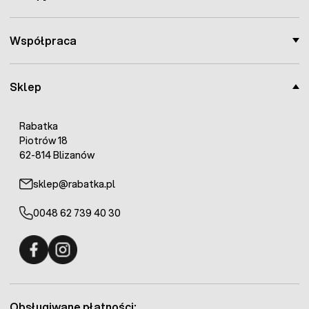
Współpraca
Sklep
Rabatka
Piotrów 18
62-814 Blizanów
sklep@rabatka.pl
0048 62 739 40 30
Fermo - facebook
Fermo - Instagram
Obsługiwane płatności: