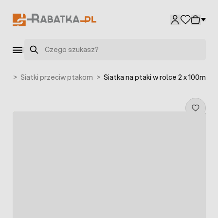
Przejdź do treści
Szukaj
nne
>
Siatki przeciw ptakom
>
Siatka na ptaki w rolce 2 x 100m