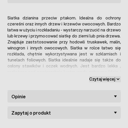
Siatka dzianina przeciw ptakom. Idealna do ochrony
czereśni oraz innych drzew i krzewów owocowych. Bardzo
łatwa w użyciu i rozkładaniu - wystarczy narzucić na drzewo
lub krzewy i przymocować siatkę do ziemi lub pnia drzewa.
Znajduje zaststosowanie przy hodowli truskawek, malin,
winogron i innych owocowych. Siatka w rolce łatwo się
rozkłada, chętnie wykorzystywana jest w szklarniach i
tunelach foliowych. Siatka idealnie nadaje się także do
osłony stawików i oczek wodnych. Jest bardzo lekka ,
rozłożona nad powierzchnią lustra wody zatrzyma liście i
inne zanieczyszczenia.
Czytaj więcej
Zaletą siatki jest:
Niska cena
Opinie
Wysoka jakość
Mała waga siatki
Odporność na działanie promieniowania UV
Zapytaj o produkt
Odporność na warunki atmosferyczne