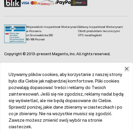
Wojewódzki Inspektorat Weterynarii
Główny Inspektorat Weterynarii
w Poznaniu
Obrót produktami leczniczymi
ul. Grunwaldzka 250
OTC na odległość
60-166 Poznań
Copyright © 2013-present Magento, Inc. All rights reserved.
Używamy plików cookies, aby korzystanie z naszej strony
było dla Ciebie jak najbardziej komfortowe. Pliki cookies
pozwalają dopasować treści i reklamy do Twoich
zainteresowań. Jeśli się nie zgodzisz, reklamy nadal będą
się wyświetlać, ale nie będą dopasowane do Ciebie.
Sprawdź poniżej, jakie dane zbieramy w ciasteczkach i po
co je zbieramy. Nie na wszystkie musisz się zgodzić.
Zawsze możesz zmienić swój wybór na stronie
ciasteczek.