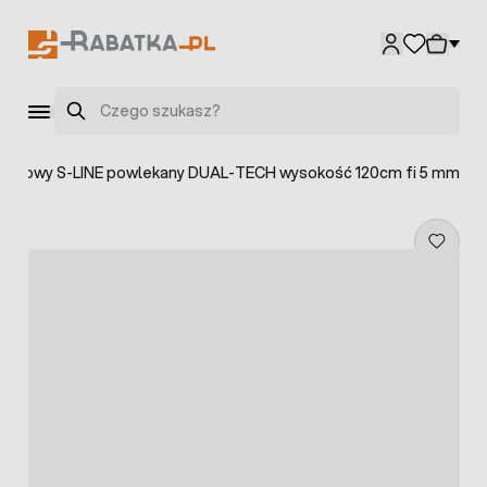
Przejdź do treści
Szukaj
zeniowy S-LINE powlekany DUAL-TECH wysokość 120cm fi 5 mm