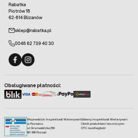
Rabatka
Piotrów 18
62-814 Blizanów
sklep@rabatka.pl
0048 62 739 40 30
Fermo - facebook
Fermo - Instagram
Obsługiwane płatności:
Wojewódzki Inspektorat Weterynarii
Główny Inspektorat Weterynarii
w Poznaniu
Obrót produktami leczniczymi
ul. Grunwaldzka 250
OTC na odległość
60-166 Poznań