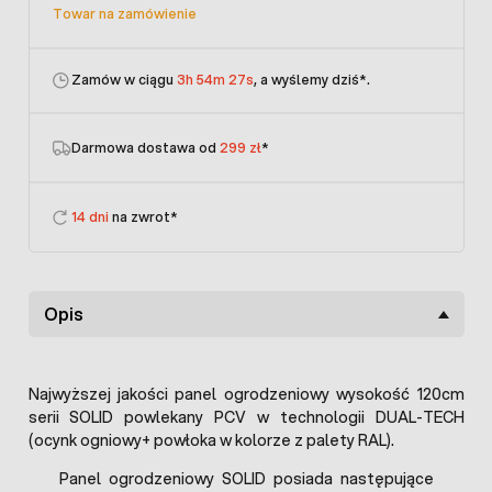
Towar na zamówienie
Zamów w ciągu
3h 54m 27s
, a wyślemy dziś
*.
Darmowa dostawa od
299 zł
*
14 dni
na zwrot*
Opis
Najwyższej jakości panel ogrodzeniowy wysokość 120cm
serii SOLID powlekany PCV w technologii DUAL-TECH
(ocynk ogniowy+ powłoka w kolorze z palety RAL).
Panel ogrodzeniowy SOLID posiada następujące