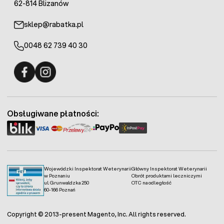
62-814 Blizanów
sklep@rabatka.pl
0048 62 739 40 30
Fermo - facebook
Fermo - Instagram
Obsługiwane płatności:
Wojewódzki Inspektorat Weterynarii
Główny Inspektorat Weterynarii
w Poznaniu
Obrót produktami leczniczymi
ul. Grunwaldzka 250
OTC na odległość
60-166 Poznań
Copyright © 2013-present Magento, Inc. All rights reserved.