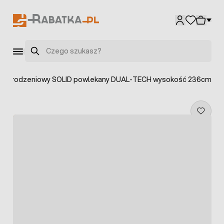
Przejdź do treści
Szukaj
l ogrodzeniowy SOLID powlekany DUAL-TECH wysokość 236cm