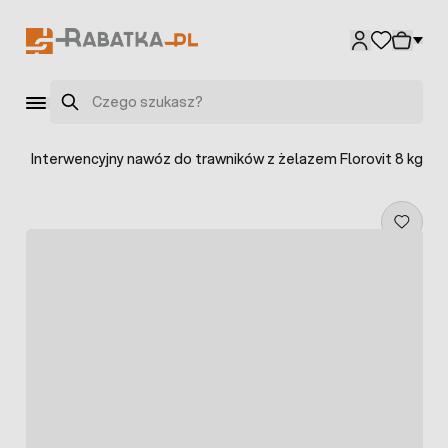
Przejdź do treści
Szukaj
we
>
Interwencyjny nawóz do trawników z żelazem Florovit 8 kg