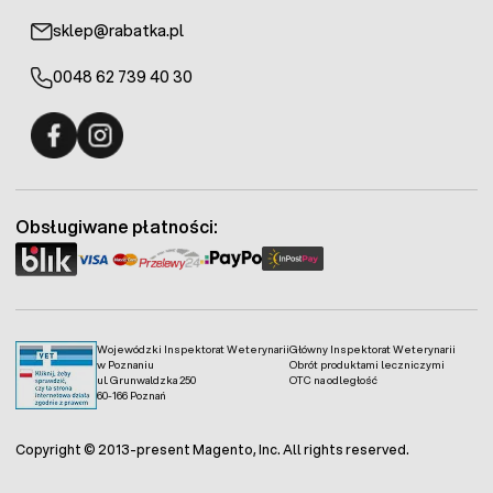
sklep@rabatka.pl
0048 62 739 40 30
Fermo - facebook
Fermo - Instagram
Obsługiwane płatności:
Wojewódzki Inspektorat Weterynarii
Główny Inspektorat Weterynarii
w Poznaniu
Obrót produktami leczniczymi
ul. Grunwaldzka 250
OTC na odległość
60-166 Poznań
Copyright © 2013-present Magento, Inc. All rights reserved.