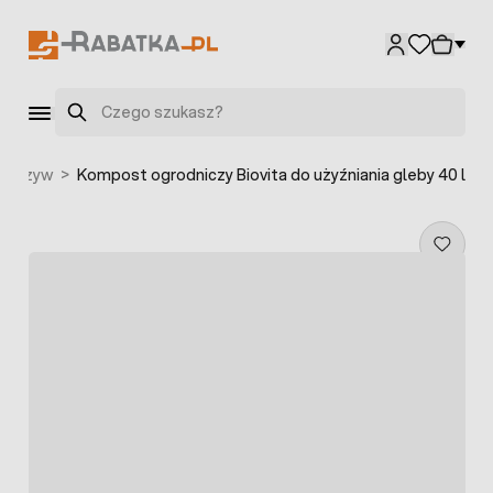
Przejdź do treści
Szukaj
warzyw
>
Kompost ogrodniczy Biovita do użyźniania gleby 40 l