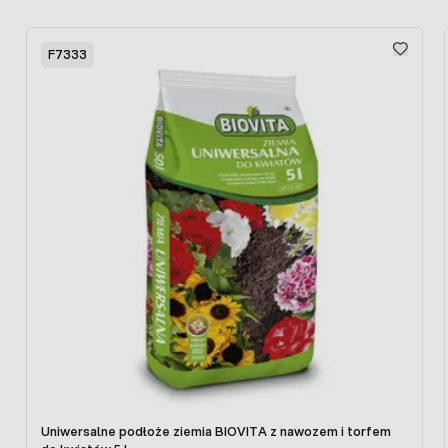
zwiększenie plonów i jakości owoców i warzyw
Press to skip carousel
W naszej ofercie dostępne są również inne
preparaty do
F7333
uprawy roślin
.
Uniwersalne podłoże ziemia BIOVITA z nawozem i torfem