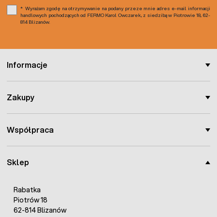
Wyrażam zgodę na otrzymywanie na podany przeze mnie adres e-mail informacji
handlowych pochodzących od FERMO Karol Owczarek, z siedzibą w Piotrowie 18, 62-
814 Blizanów.
Informacje
Zakupy
Współpraca
Sklep
Rabatka
Piotrów 18
62-814 Blizanów