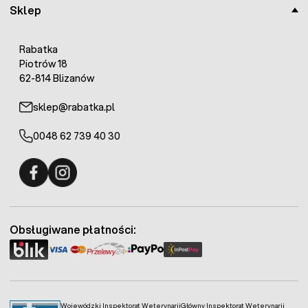
Sklep
Pojemność:
50 litrów
W utrzymaniu prawidłowego nawilżenia gleby pomocny
Rabatka
może byc
Hydrożel Magazyn Wody dla roślin.
Piotrów 18
62-814 Blizanów
sklep@rabatka.pl
0048 62 739 40 30
Fermo - facebook
Fermo - Instagram
Obsługiwane płatności:
Wojewódzki Inspektorat Weterynarii
Główny Inspektorat Weterynarii