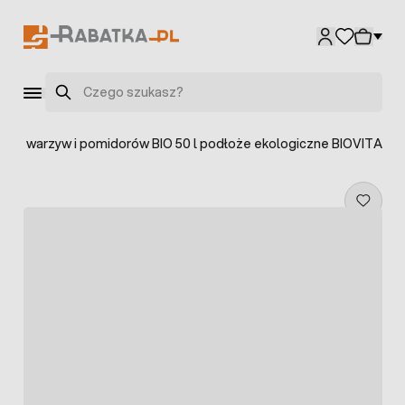
Przejdź do treści
Szukaj
a do warzyw i pomidorów BIO 50 l podłoże ekologiczne BIOVITA