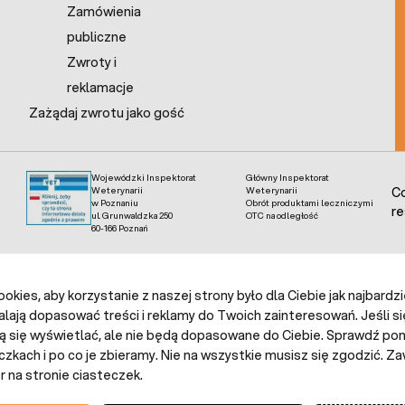
Zamówienia
publiczne
Zwroty i
reklamacje
Zażądaj zwrotu jako gość
Wojewódzki Inspektorat
Główny Inspektorat
Weterynarii
Weterynarii
Co
w Poznaniu
Obrót produktami leczniczymi
re
ul. Grunwaldzka 250
OTC na odległość
60-166 Poznań
kies, aby korzystanie z naszej strony było dla Ciebie jak najbardz
alają dopasować treści i reklamy do Twoich zainteresowań. Jeśli si
ą się wyświetlać, ale nie będą dopasowane do Ciebie. Sprawdź poni
czkach i po co je zbieramy. Nie na wszystkie musisz się zgodzić.
 na stronie ciasteczek.