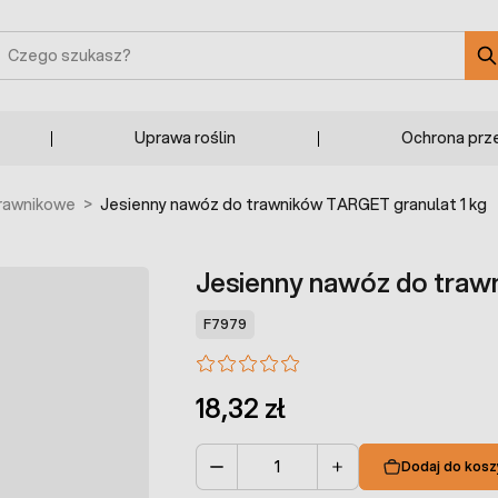
zukaj
Uprawa roślin
Ochrona prz
rawnikowe
>
Jesienny nawóz do trawników TARGET granulat 1 kg
Jesienny nawóz do traw
F7979
18,32 zł
Dodaj do kosz
Ilość