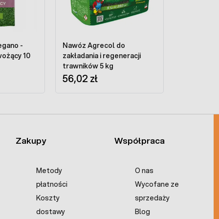
egano -
Nawóz Agrecol do
wożący 10
zakładania i regeneracji
trawników 5 kg
56,02 zł
Zakupy
Współpraca
Metody
O nas
płatności
Wycofane ze
Koszty
sprzedaży
dostawy
Blog