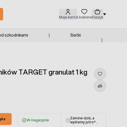
Moje konto
Ulubione
Koszyk
ed szkodnikami
Siatki
ników TARGET granulat 1 kg
Zamów dziś, a
yka
W magazynie
wyślemy jutro
*.