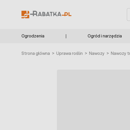
Przejdź do treści
S
Ogrodzenia
Ogród i narzędzia
Strona główna
>
Uprawa roślin
>
Nawozy
>
Nawozy t