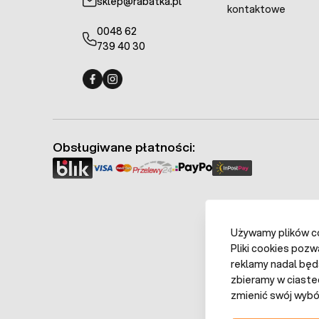
sklep@rabatka.pl
kontaktowe
0048 62
739 40 30
Fermo - facebook
Fermo - Instagram
Obsługiwane płatności:
Używamy plików coo
Pliki cookies pozw
reklamy nadal będ
zbieramy w ciaste
zmienić swój wybór