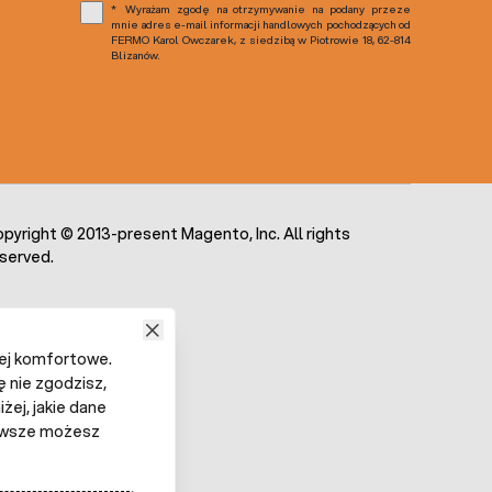
Wyrażam zgodę na otrzymywanie na podany przeze
mnie adres e-mail informacji handlowych pochodzących od
FERMO Karol Owczarek, z siedzibą w Piotrowie 18, 62-814
Blizanów.
pyright © 2013-present Magento, Inc. All rights
served.
iej komfortowe.
ę nie zgodzisz,
żej, jakie dane
 Zawsze możesz