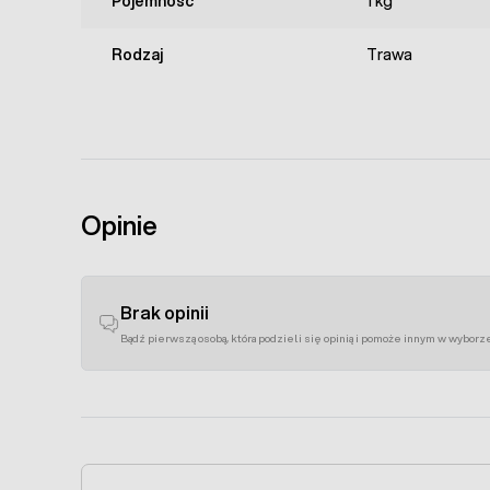
Pojemność
1 kg
Rodzaj
Trawa
Opinie
Brak opinii
Bądź pierwszą osobą, która podzieli się opinią i pomoże innym w wyborz