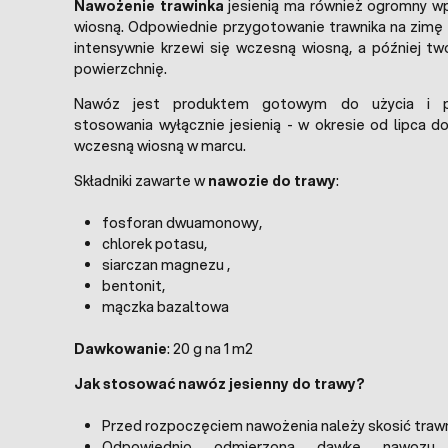
Nawożenie trawinka
jesienią ma również ogromny wp
wiosną. Odpowiednie przygotowanie trawnika na zimę
intensywnie krzewi się wczesną wiosną, a później tw
powierzchnię.
Nawóz jest produktem gotowym do użycia i 
stosowania wyłącznie jesienią - w okresie od lipca d
wczesną wiosną w marcu.
Składniki zawarte w
nawozie do trawy
:
fosforan dwuamonowy,
chlorek potasu,
siarczan magnezu ,
bentonit,
mączka bazaltowa
Dawkowanie
: 20 g na 1 m2
Jak stosować nawóz jesienny do trawy?
Przed rozpoczęciem nawożenia należy skosić trawn
Odpowiednio odmierzoną dawkę nawozu 