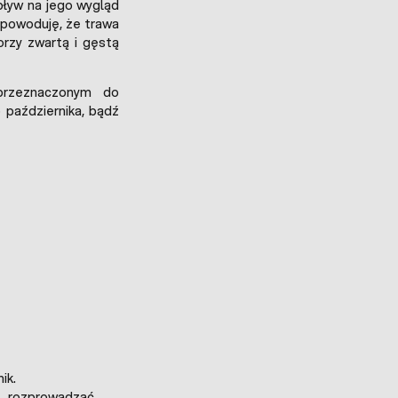
ływ na jego wygląd
 powoduję, że trawa
orzy zwartą i gęstą
przeznaczonym do
o października, bądź
ik.
rozprowadzać