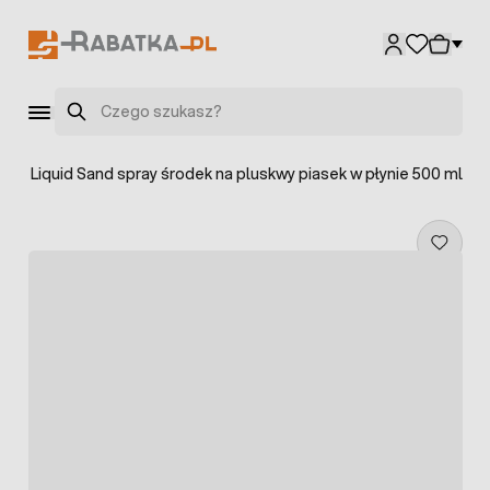
Przejdź do treści
Szukaj
OT Liquid Sand spray środek na pluskwy piasek w płynie 500 ml