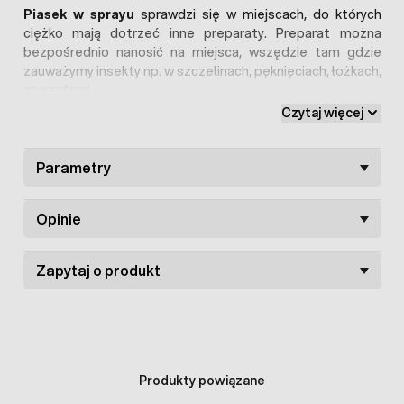
Piasek w sprayu
sprawdzi się w miejscach, do których
ciężko mają dotrzeć inne preparaty. Preparat można
bezpośrednio nanosić na miejsca, wszędzie tam gdzie
zauważymy insekty np. w szczelinach, pęknięciach, łożkach,
za szafami.
Czytaj więcej
Jak używać ONE SHOT Liquid Sand?
Wstrząsnąć preparat przed użyciem.
Parametry
Środek nanosić z odległości ok. 20-40 cm.
Piasek pozostawić do wyschnięcia przez ok. 48
godzin.
Opinie
Proszek usunąć poprzez zamiecenie (nie
odkurzać!).
Zapytaj o produkt
Skład
: diatomaceous earth 20 %, demineralized aqua 75
%, lemon suci 3 %, emulsifier 2 %
Produkty powiązane