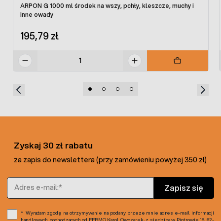
ARPON G 1000 ml środek na wszy, pchły, kleszcze, muchy i
inne owady
195,79 zł
Zyskaj 30 zł rabatu
za zapis do newslettera (przy zamówieniu powyżej 350 zł)
Adres e-mail
Zapisz się
Wyrażam zgodę na otrzymywanie na podany przeze mnie adres e-mail informacji
handlowych pochodzących od FERMO Karol Owczarek, z siedzibą w Piotrowie 18, 62-