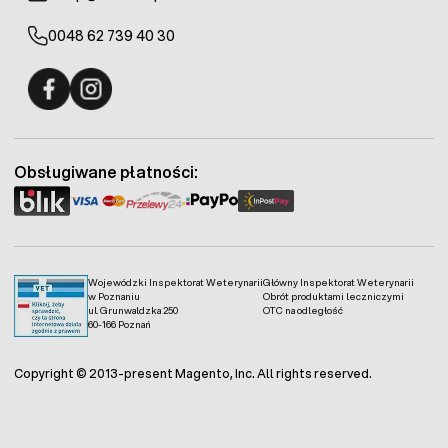
0048 62 739 40 30
Fermo - facebook
Fermo - Instagram
Obsługiwane płatności:
Wojewódzki Inspektorat Weterynarii
Główny Inspektorat Weterynarii
w Poznaniu
Obrót produktami leczniczymi
ul. Grunwaldzka 250
OTC na odległość
60-166 Poznań
Copyright © 2013-present Magento, Inc. All rights reserved.