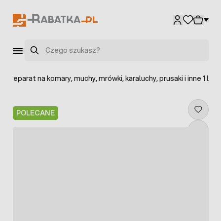
Przejdź do treści
Szukaj
 preparat na komary, muchy, mrówki, karaluchy, prusaki i inne 1 l
POLECANE