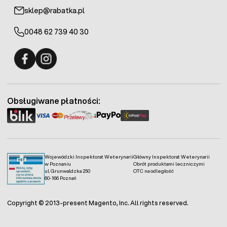
sklep@rabatka.pl
0048 62 739 40 30
Fermo - facebook
Fermo - Instagram
Obsługiwane płatności:
Wojewódzki Inspektorat Weterynarii
Główny Inspektorat Weterynarii
w Poznaniu
Obrót produktami leczniczymi
ul. Grunwaldzka 250
OTC na odległość
60-166 Poznań
Copyright © 2013-present Magento, Inc. All rights reserved.