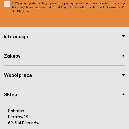
Wyrażam zgodę na otrzymywanie na podany przeze mnie adres e-mail informacji
handlowych pochodzących od FERMO Karol Owczarek, z siedzibą w Piotrowie 18, 62-
814 Blizanów.
Informacje
Zakupy
Współpraca
Sklep
Rabatka
Piotrów 18
62-814 Blizanów