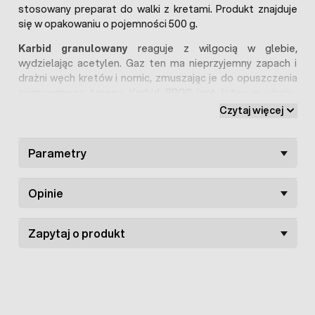
stosowany preparat do walki z kretami. Produkt znajduje
się w opakowaniu o pojemności 500 g.
Karbid granulowany
reaguje z wilgocią w glebie,
wydzielając acetylen. Gaz ten ma nieprzyjemny zapach i
drażni węch kretów i nornic, zmuszając je do opuszczenia
zajmowanego terenu. Karbid BROS jest łatwy w użyciu,
wystarczy umieścić kilka bryłek w aktywnych korytarzach i
Czytaj więcej
lekko przysypać ziemią.
Efekty stosowania karbidu
Parametry
skuteczne odstraszanie kretów i nornic z ogrodu
lub działki
Opinie
ochrona roślin przed uszkodzeniem przez
gryzonie
Zapytaj o produkt
poprawa estetyki i porządku terenu
oszczędność czasu i pieniędzy na inne metody
zwalczania szkodników
zadowolenie z pięknego i zadbanego ogrodu
W naszej ofercie dostępne są również inne
odstraszacze