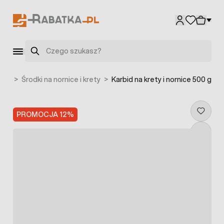
Przejdź do treści
Szukaj
iki
>
Środki na nornice i krety
>
Karbid na krety i nornice 500 g
PROMOCJA 12%