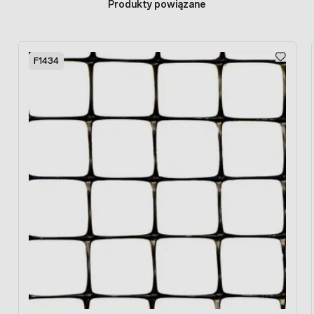
Produkty powiązane
szkodników
.
Press to skip carousel
F1434