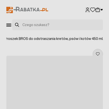
Przejdź do treści
Szukaj
>
Proszek BROS do odstraszania kretów, psów i kotów 450 ml