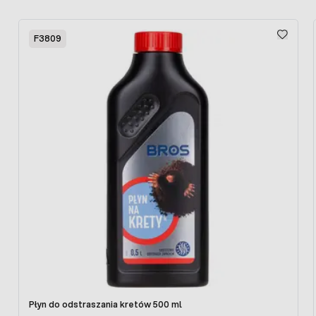
oraz ochroni tuje, bukszpany i inne krzewy ozdobne przez
zniszczeniem przez psy czy koty.
Press to skip carousel
F3809
Płyn do odstraszania kretów 500 ml