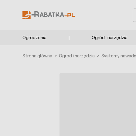
Przejdź do treści
S
Ogrodzenia
Ogród i narzędzia
Strona główna
>
Ogród i narzędzia
>
Systemy nawadni