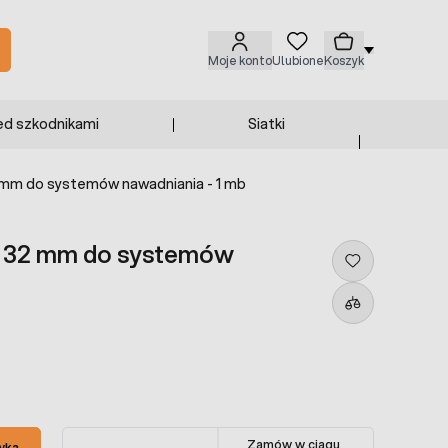
Moje konto
Ulubione
Koszyk
ed szkodnikami
Siatki
32 mm do systemów nawadniania - 1 mb
fi 32 mm do systemów
Zamów w ciągu
yka