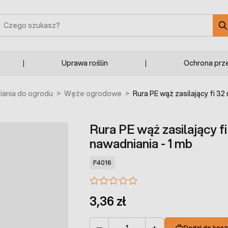
zukaj
Uprawa roślin
Ochrona prz
ania do ogrodu
>
Węże ogrodowe
>
Rura PE wąż zasilający fi 
Rura PE wąż zasilający 
nawadniania - 1 mb
F4016
3,36 zł
Dodaj do kosz