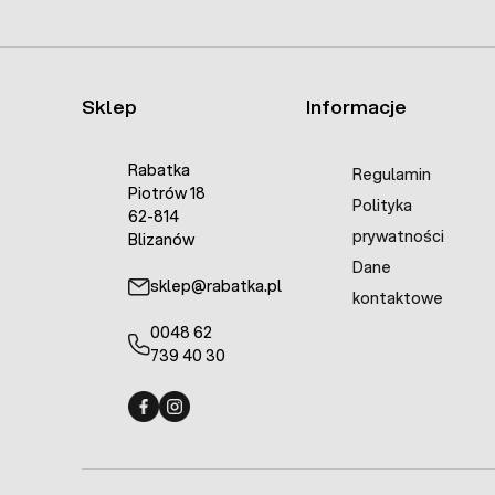
Sklep
Informacje
Rabatka
Regulamin
Piotrów 18
Polityka
62-814
prywatności
Blizanów
Dane
sklep@rabatka.pl
kontaktowe
0048 62
739 40 30
Fermo - facebook
Fermo - Instagram