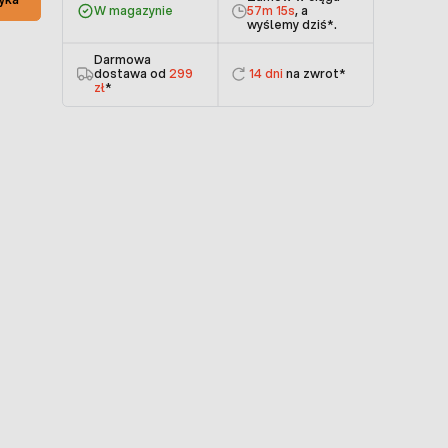
W magazynie
57m 15s
, a
wyślemy dziś
*.
Darmowa
dostawa od
299
14 dni
na zwrot*
zł
*