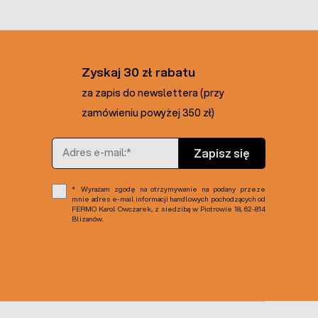
Zyskaj 30 zł rabatu
za zapis do newslettera (przy
zamówieniu powyżej 350 zł)
Adres e-mail
Zapisz się
Wyrażam zgodę na otrzymywanie na podany przeze
mnie adres e-mail informacji handlowych pochodzących od
FERMO Karol Owczarek, z siedzibą w Piotrowie 18, 62-814
Blizanów.