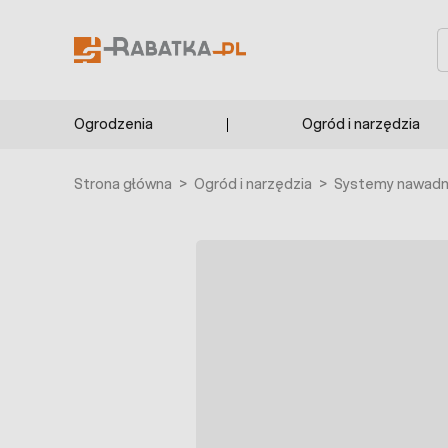
Przejdź do treści
S
Ogrodzenia
Ogród i narzędzia
Strona główna
>
Ogród i narzędzia
>
Systemy nawadni