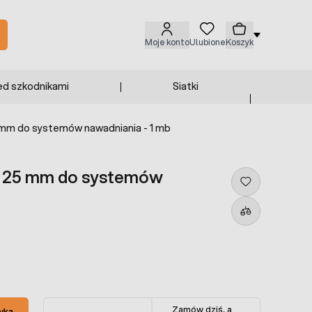
Moje konto
Ulubione
Koszyk
ed szkodnikami
Siatki
25 mm do systemów nawadniania - 1 mb
fi 25 mm do systemów
Zamów dziś, a
yka