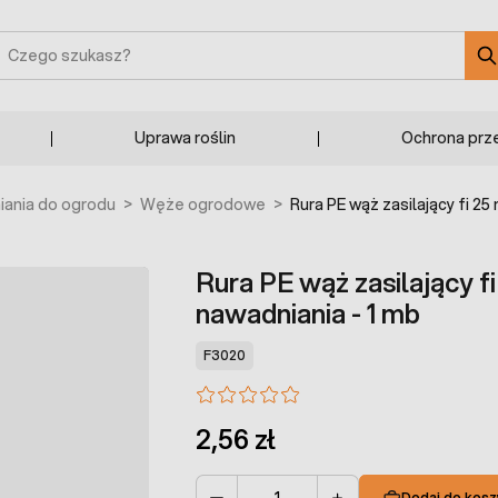
zukaj
Uprawa roślin
Ochrona prz
ania do ogrodu
>
Węże ogrodowe
>
Rura PE wąż zasilający fi 
Rura PE wąż zasilający 
nawadniania - 1 mb
F3020
2,56 zł
Dodaj do kosz