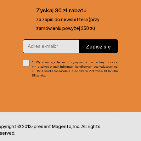
Zyskaj 30 zł rabatu
za zapis do newslettera (przy
zamówieniu powyżej 350 zł)
Adres e-mail
Zapisz się
Wyrażam zgodę na otrzymywanie na podany przeze
mnie adres e-mail informacji handlowych pochodzących od
FERMO Karol Owczarek, z siedzibą w Piotrowie 18, 62-814
Blizanów.
pyright © 2013-present Magento, Inc. All rights
served.