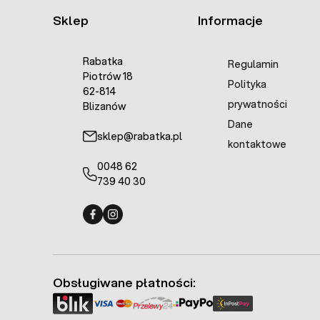
Sklep
Informacje
Rabatka
Regulamin
Piotrów 18
Polityka
62-814
prywatności
Blizanów
Dane
sklep@rabatka.pl
kontaktowe
0048 62
739 40 30
Fermo - facebook
Fermo - Instagram
Obsługiwane płatności: