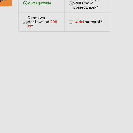
W magazynie
wyślemy w
poniedziałek
*.
Darmowa
dostawa od
299
14 dni
na zwrot*
zł
*