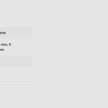
zne
 mm, fi
 mm