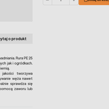
Ilość
ytaj o produkt
dniania. Rura PE 25
ch jak i ogródkach.
iemią.
jakości tworzywa
żywanie węża nawet
ealnie sprawdza się
 pomocą zaworu lub