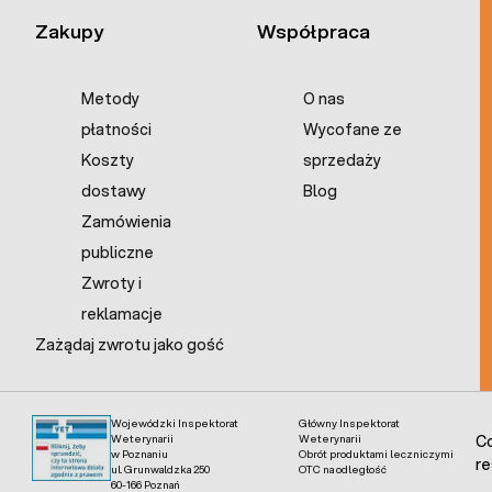
Zakupy
Współpraca
Metody
O nas
płatności
Wycofane ze
Koszty
sprzedaży
dostawy
Blog
Zamówienia
publiczne
Zwroty i
reklamacje
Zażądaj zwrotu jako gość
Wojewódzki Inspektorat
Główny Inspektorat
Weterynarii
Weterynarii
Co
w Poznaniu
Obrót produktami leczniczymi
re
ul. Grunwaldzka 250
OTC na odległość
60-166 Poznań