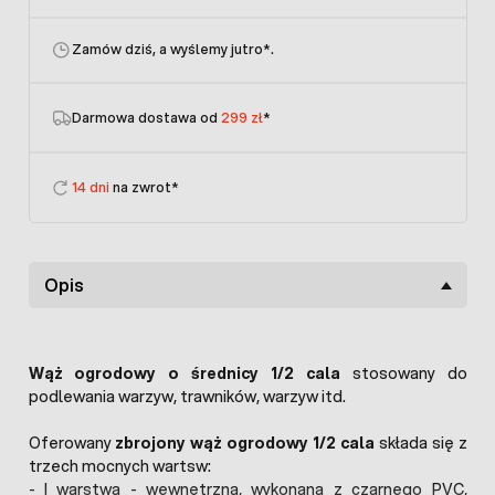
Zamów dziś, a wyślemy jutro
*.
Darmowa dostawa od
299 zł
*
14 dni
na zwrot*
Opis
Wąż ogrodowy o średnicy 1/2 cala
stosowany do
podlewania warzyw, trawników, warzyw itd.
Oferowany
zbrojony wąż ogrodowy 1/2 cala
składa się z
trzech mocnych wartsw:
- I warstwa - wewnętrzna, wykonana z czarnego PVC,