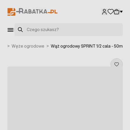
Przejdź do treści
Szukaj
odu
>
Węże ogrodowe
>
Wąż ogrodowy SPRINT 1/2 cala - 50m