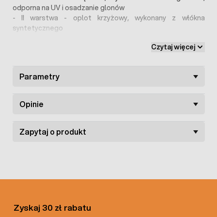
odporna na UV i osadzanie glonów
- II warstwa - oplot krzyżowy, wykonany z włókna
syntetycznego
- III warstwa - zewnętrzna, zielona, wykonana z miękkiego i
Czytaj więcej
wytrzymałego PVC
W ofercie sklepu dostępne są również inne
węże
Parametry
zbrojone o średnicy 1/2 cal
a oraz
akcesoria do ich
podłączenia
.
Opinie
Zapytaj o produkt
Zyskaj 30 zł rabatu