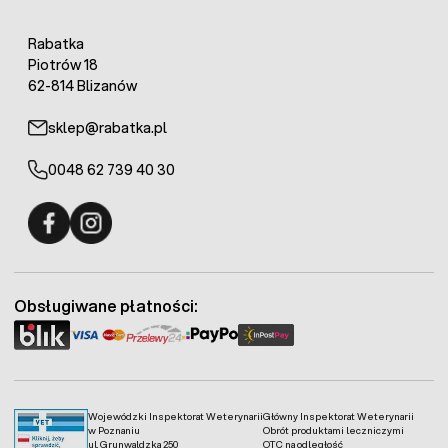
Rabatka
Piotrów 18
62-814 Blizanów
sklep@rabatka.pl
0048 62 739 40 30
Fermo - facebook
Fermo - Instagram
Obsługiwane płatności:
Wojewódzki Inspektorat Weterynarii
Główny Inspektorat Weterynarii
w Poznaniu
Obrót produktami leczniczymi
ul. Grunwaldzka 250
OTC na odległość