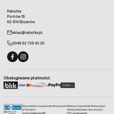
Rabatka
Piotrów 18
62-814 Blizanów
sklep@rabatka.pl
0048 62 739 40 30
Fermo - facebook
Fermo - Instagram
Obsługiwane płatności:
Wojewódzki Inspektorat Weterynarii
Główny Inspektorat Weterynarii
w Poznaniu
Obrót produktami leczniczymi
ul. Grunwaldzka 250
OTC na odległość