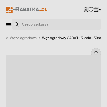
Przejdź do treści
Szukaj
odu
>
Węże ogrodowe
>
Wąż ogrodowy CARAT 1/2 cala - 50m