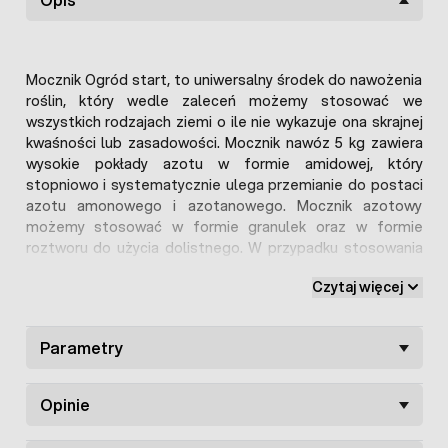
Mocznik Ogród start, to uniwersalny środek do nawożenia
roślin, który wedle zaleceń możemy stosować we
wszystkich rodzajach ziemi o ile nie wykazuje ona skrajnej
kwaśności lub zasadowości. Mocznik nawóz 5 kg zawiera
wysokie pokłady azotu w formie amidowej, który
stopniowo i systematycznie ulega przemianie do postaci
azotu amonowego i azotanowego. Mocznik azotowy
możemy stosować w formie granulek oraz w formie
roztworu do użycia dolistnego. W przypadku stosowania
dolistnego roztwór należy sporządzać indywidualnie w
Czytaj więcej
zależności od stadium rozwoju rośliny oraz jej
zapotrzebowania. Mocznik azotowy 46% posiada powłokę
biodegradowalną, więc spełnia prawne wymogi do
Parametry
stosowania w formie wysiewu. Nawóz mocznik Ogród start
jest środkiem uniwersalnym i możemy go stosować
zarówno do roślin domowych oraz balkonowych jak i do
Opinie
nawożenia krzewów i drzew w naszym ogrodzie. Nawóz
mocznik zawiera 46% azotu.