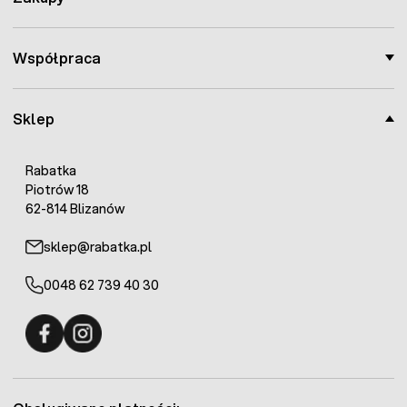
Współpraca
Sklep
Rabatka
Piotrów 18
62-814 Blizanów
sklep@rabatka.pl
0048 62 739 40 30
Fermo - facebook
Fermo - Instagram