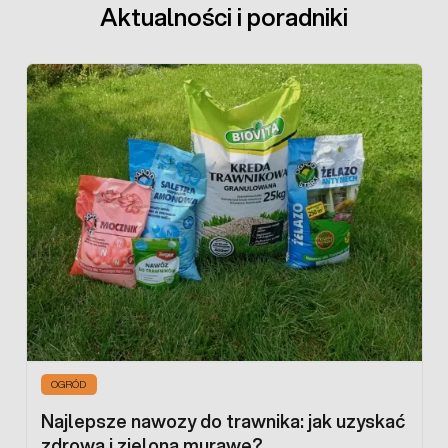
Aktualności i poradniki
OGRÓD
Najlepsze nawozy do trawnika: jak uzyskać
zdrową i zieloną murawę?