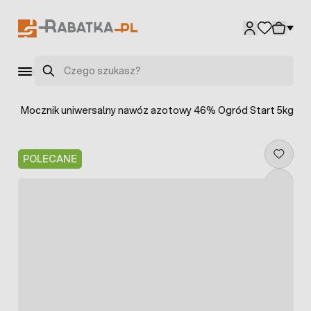
Przejdź do treści
Szukaj
w
>
Mocznik uniwersalny nawóz azotowy 46% Ogród Start 5kg
POLECANE