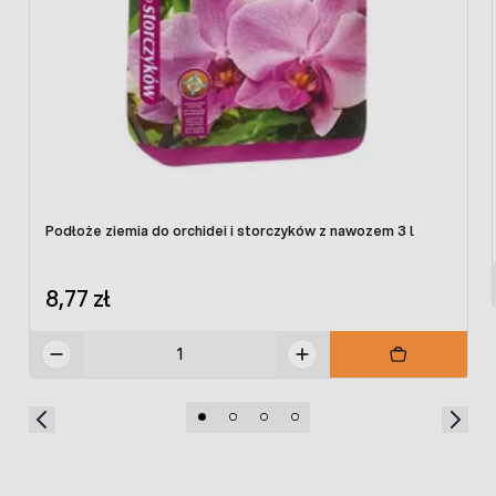
1,5-2,5/m2
1,5-2,8/m2
2,2-4,5/m2
Podłoże ziemia do orchidei i storczyków z nawozem 3 l
8,77 zł