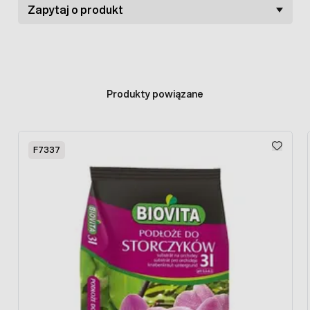
Zapytaj o produkt
awkowanie:
Ilość granulek na roślinę
1,5-3,0/m2
Produkty powiązane
2,5-4,5/m2
Press to skip carousel
2,5-3,5/m2
F7337
1,0-1,5/m2
4,0-5,5/m2
1,0-2,0/m2
1,2-2,5/m2