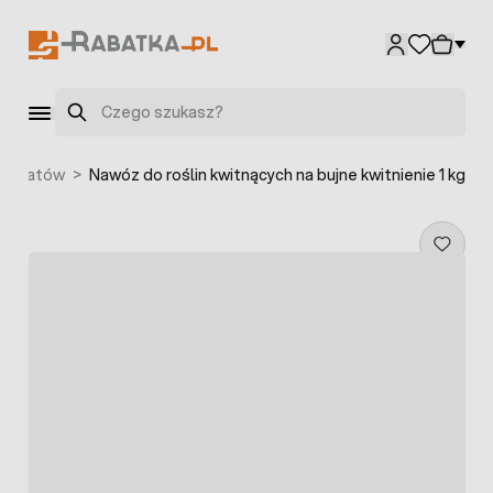
Przejdź do treści
Szukaj
 kwiatów
>
Nawóz do roślin kwitnących na bujne kwitnienie 1 kg