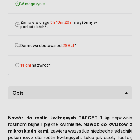
W magazynie
Zamów w ciągu
3h 13m 28s
, a wyślemy w
poniedziałek
*.
Darmowa dostawa od
299 zł
*
14 dni
na zwrot*
Opis
Nawóz do roślin kwitnących TARGET 1 kg
zapewnia
roślinom bujne i piękne kwitnienie.
Nawóz do kwiatów z
mikroskładnikami
, zawiera wszystkie niezbędne składniki
pokarmowe dla roślin kwitnących, takie jak azot, fosfor,