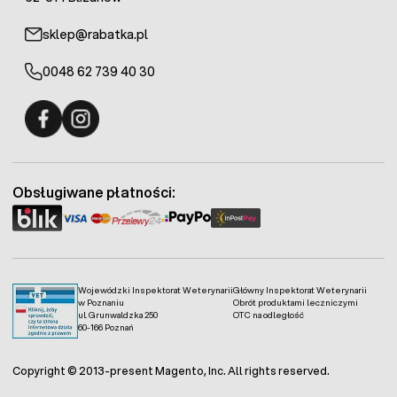
sklep@rabatka.pl
0048 62 739 40 30
Fermo - facebook
Fermo - Instagram
Obsługiwane płatności:
Wojewódzki Inspektorat Weterynarii
Główny Inspektorat Weterynarii
w Poznaniu
Obrót produktami leczniczymi
ul. Grunwaldzka 250
OTC na odległość
60-166 Poznań
Copyright © 2013-present Magento, Inc. All rights reserved.