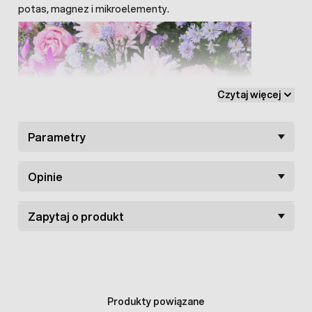
potas, magnez i mikroelementy.
Czytaj więcej
Parametry
Opinie
Zapytaj o produkt
Nawóz do kwitnących
ma formę granulatu i jest łatwy w
użyciu, wystarczy rozsypać go przy roślinach zmieszać z
ziemią i podlać wodą.
Nawóz w ganulacie do kwiatów
Produkty powiązane
długo uwalnia składniki odżywcze.