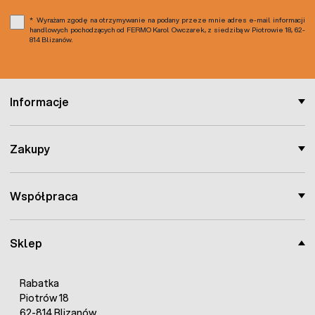
Wyrażam zgodę na otrzymywanie na podany przeze mnie adres e-mail informacji
handlowych pochodzących od FERMO Karol Owczarek, z siedzibą w Piotrowie 18, 62-
814 Blizanów.
Informacje
Zakupy
Współpraca
Sklep
Rabatka
Piotrów 18
62-814 Blizanów