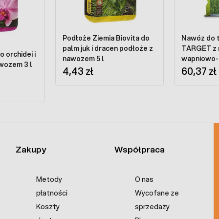
Podłoże Ziemia Biovita do
Nawóz do 
palm juk i dracen podłoże z
TARGET z
 orchidei i
nawozem 5 l
wapniowo-
wozem 3 l
4,43 zł
kg
60,37 zł
Zakupy
Współpraca
Metody
O nas
płatności
Wycofane ze
Koszty
sprzedaży