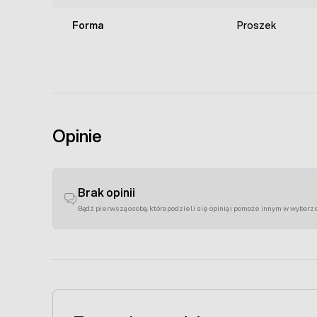
Forma
Proszek
Opinie
Brak opinii
Bądź pierwszą osobą, która podzieli się opinią i pomoże innym w wyborz