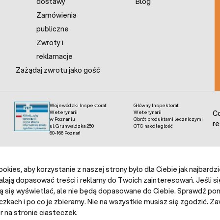
dostawy
Blog
Zamówienia
publiczne
Zwroty i
reklamacje
Zażądaj zwrotu jako gość
Wojewódzki Inspektorat
Główny Inspektorat
Weterynarii
Weterynarii
Co
w Poznaniu
Obrót produktami leczniczymi
re
ul. Grunwaldzka 250
OTC na odległość
60-166 Poznań
kies, aby korzystanie z naszej strony było dla Ciebie jak najbardz
alają dopasować treści i reklamy do Twoich zainteresowań. Jeśli si
ą się wyświetlać, ale nie będą dopasowane do Ciebie. Sprawdź poni
czkach i po co je zbieramy. Nie na wszystkie musisz się zgodzić.
 na stronie ciasteczek.