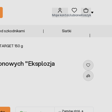
Moje konto
Ulubione
Koszyk
ed szkodnikami
Siatki
 TARGET 150 g
onowych "Eksplozja
g
Zamów dziś, a
yka