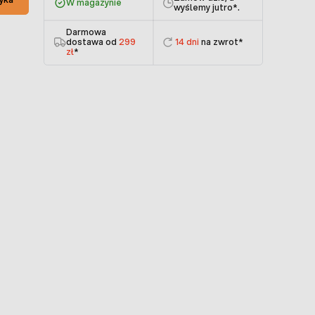
W magazynie
wyślemy jutro
*.
Darmowa
dostawa od
299
14 dni
na zwrot*
zł
*