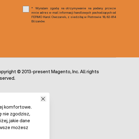
Wyrażam zgodę na otrzymywanie na podany przeze
mnie adres e-mail informacji handlowych pochodzących od
FERMO Karol Owczarek, z siedzibą w Piotrowie 18, 62-814
Blizanów.
pyright © 2013-present Magento, Inc. All rights
served.
iej komfortowe.
ę nie zgodzisz,
żej, jakie dane
 Zawsze możesz