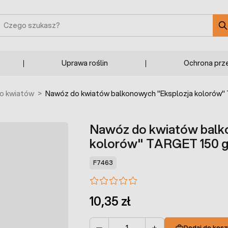
zukaj
Uprawa roślin
Ochrona prz
o kwiatów
>
Nawóz do kwiatów balkonowych "Eksplozja kolorów"
Nawóz do kwiatów balk
kolorów" TARGET 150 
F7463
10,35 zł
Dodaj do kosz