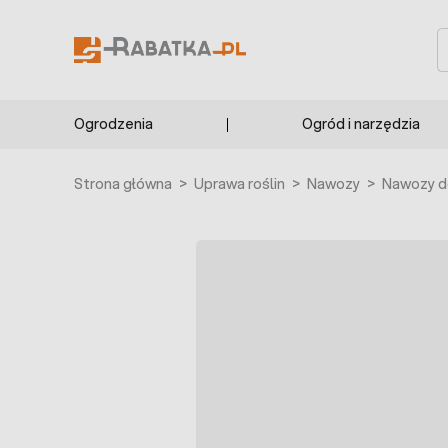
Przejdź do treści
S
Ogrodzenia
Ogród i narzędzia
Strona główna
>
Uprawa roślin
>
Nawozy
>
Nawozy d