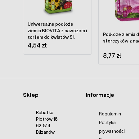
Uniwersalne podłoże
ziemia BIOVITA z nawozem i
Podłoże ziemia do
torfem do kwiatów 5 l
storczyków z na
4,54 zł
8,77 zł
Sklep
Informacje
Rabatka
Regulamin
Piotrów 18
Polityka
62-814
prywatności
Blizanów