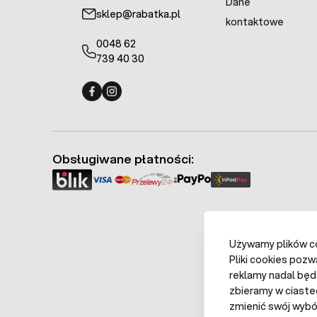
Dane
sklep@rabatka.pl
kontaktowe
0048 62
739 40 30
Fermo - facebook
Fermo - Instagram
Obsługiwane płatności:
Używamy plików coo
Pliki cookies pozw
reklamy nadal będ
zbieramy w ciaste
zmienić swój wybór