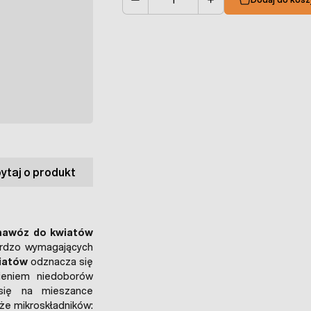
Ilość
ytaj o produkt
 nawóz do kwiatów
ardzo wymagających
iatów
odznacza się
nieniem niedoborów
się na mieszance
kże mikroskładników: