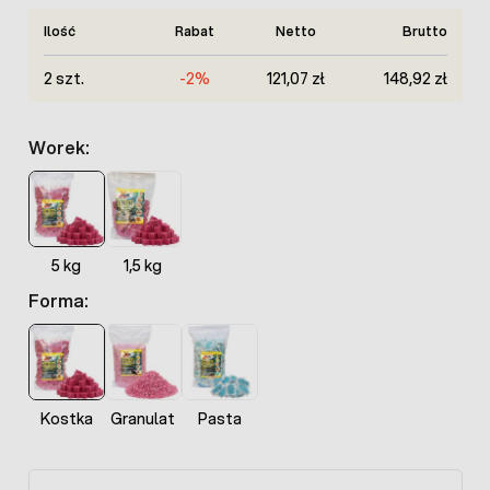
Ilość
Rabat
Netto
Brutto
2 szt.
-2%
121,07 zł
148,92 zł
Worek:
5 kg
1,5 kg
Forma:
Kostka
Granulat
Pasta