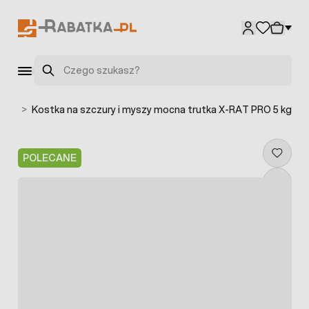
Przejdź do treści
Szukaj
stce
>
Kostka na szczury i myszy mocna trutka X-RAT PRO 5 kg
POLECANE