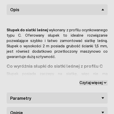
Opis
Słupek do siatki leśnej
wykonany z profilu ocynkowanego
typu C. Oferowany słupek to idealne rozwiązanie
pozwalające szybko i łatwo zamontować siatkę leśną.
Słupek o wysokości 2 m posiada grubość ścianki 1,5 mm,
jest również dodatkowo przetłoczony maszynowo co
gwarantuje dużą sztywność.
Co wyróżnia słupki do siatki leśnej z profilu C
Słupek posiada zaczepy na siatkę, więc nie ma
konieczności stosowania dodatkowych przelotek. Haczyki
Czytaj więcej
na rozmieszczone są w odstępach 10 cm, co umożliwia
montaż siatek o różnym zagęszczeniu.
Słupek do siatki
leśnej
można wbić bezpośrednio w ziemię, nie ma
Parametry
koniczności kopania dołków czy zalewania betonem.
Słupek ogrodzeniowy 2 m można wykorzystać do siatek
siatek leśnych o wysokości nawet do 170 cm.
Opinie