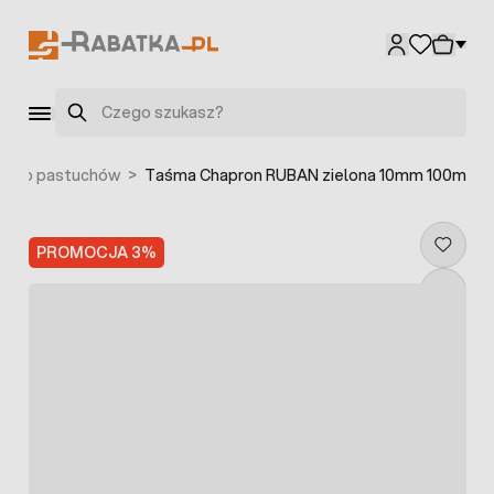
Przejdź do treści
Szukaj
y do pastuchów
>
Taśma Chapron RUBAN zielona 10mm 100m
PROMOCJA 3%