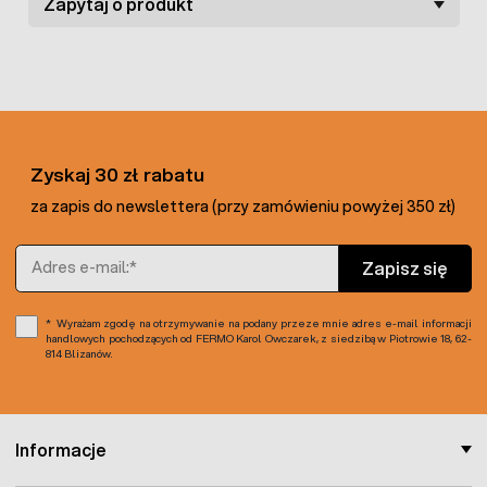
Zapytaj o produkt
nierdzewnej
Oporność: 7,4 Ohm/metr
Odporność na zerwania > 70kg
Zyskaj 30 zł rabatu
za zapis do newslettera (przy zamówieniu powyżej 350 zł)
Adres e-mail
Zapisz się
Wyrażam zgodę na otrzymywanie na podany przeze mnie adres e-mail informacji
handlowych pochodzących od FERMO Karol Owczarek, z siedzibą w Piotrowie 18, 62-
814 Blizanów.
Informacje