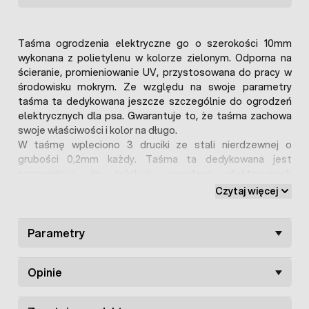
Taśma ogrodzenia elektryczne go o szerokości 10mm
wykonana z polietylenu w kolorze zielonym. Odporna na
ścieranie, promieniowanie UV, przystosowana do pracy w
środowisku mokrym. Ze względu na swoje parametry
taśma ta dedykowana jeszcze szczególnie do ogrodzeń
elektrycznych dla psa. Gwarantuje to, że taśma zachowa
swoje właściwości i kolor na długo.
W taśmę wpleciono 3 druciki ze stali nierdzewnej o
grubości 0,2mm każdy. Taśma ta dedykowana jest
szczególnie do krótkich ogrodzeń elektrycznych
(przydomowych) zwłaszcza dla psów, a także królików.
Czytaj więcej
Dzięki przyjemnemu dla oka, zielonemu kolorowi nie szpeci
otoczenia, a wręcz przeciwnie komponuje się do
naturalnych kolorów zieleni.
Parametry
Szczegółowe parametry:
Jedna rolka zawiera 100mb taśmy
Opinie
Szerokość taśmy: 10mm
Wplecione przewodniki: 3x0,2mm druciki ze stali