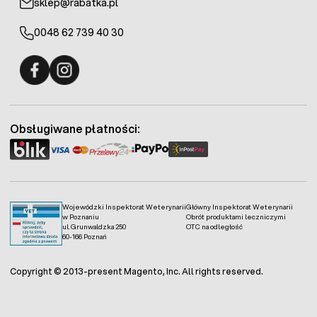
sklep@rabatka.pl
0048 62 739 40 30
Fermo - facebook
Fermo - Instagram
Obsługiwane płatności:
Wojewódzki Inspektorat Weterynarii
Główny Inspektorat Weterynarii
w Poznaniu
Obrót produktami leczniczymi
ul. Grunwaldzka 250
OTC na odległość
60-166 Poznań
Copyright © 2013-present Magento, Inc. All rights reserved.