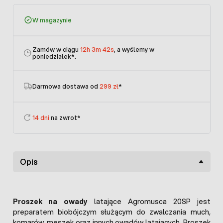
W magazynie
Zamów w ciągu
12h 3m 42s
, a wyślemy w
poniedziałek
*.
Darmowa dostawa od
299 zł
*
14 dni
na zwrot*
Opis
Proszek na owady
latające Agromusca 20SP jest
preparatem biobójczym służącym do zwalczania much,
komarów, meszek oraz innych owadów latających. Proszek