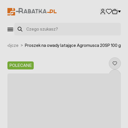
Przejdź do treści
Szukaj
adobójcze
>
Proszek na owady latające Agromusca 20SP 100 g
POLECANE