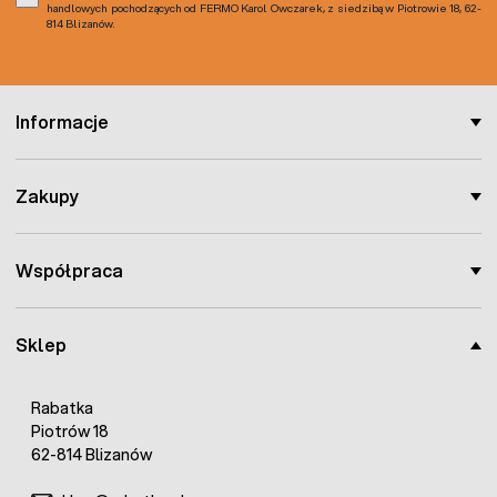
handlowych pochodzących od FERMO Karol Owczarek, z siedzibą w Piotrowie 18, 62-
814 Blizanów.
Informacje
Zakupy
Współpraca
Sklep
Rabatka
Piotrów 18
62-814 Blizanów