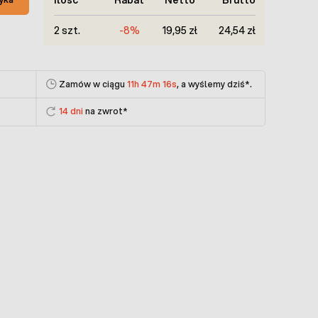
2 szt.
-8%
19,95 zł
24,54 zł
Zamów w ciągu
11h 47m 16s
, a wyślemy dziś
*.
14 dni
na zwrot*