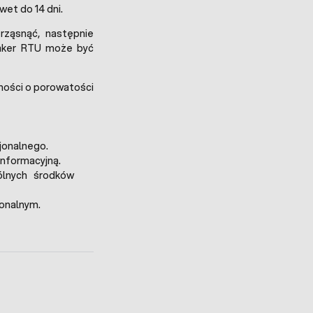
wet do 14 dni.
rząsnąć, następnie
raker RTU może być
żności o porowatości
jonalnego.
informacyjną.
ólnych środków
jonalnym.