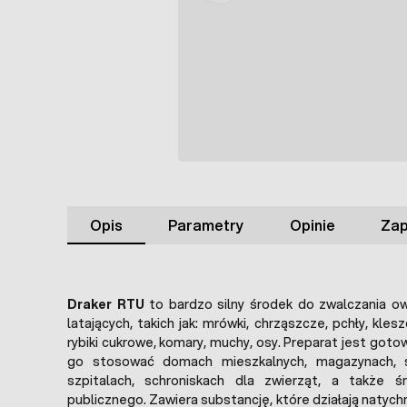
Opis
Parametry
Opinie
Zap
Draker RTU
to bardzo silny środek do zwalczania o
latających, takich jak: mrówki, chrząszcze, pchły, klesz
rybiki cukrowe, komary, muchy, osy. Preparat jest goto
go stosować domach mieszkalnych, magazynach, sz
szpitalach, schroniskach dla zwierząt, a także ś
publicznego. Zawiera substancję, które działają natyc