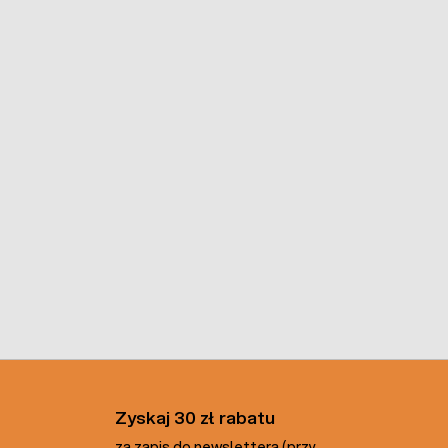
Zyskaj 30 zł rabatu
za zapis do newslettera (przy