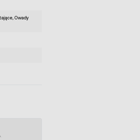
tające, Owady
e.