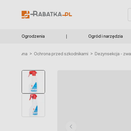
Przejdź do treści
S
Ogrodzenia
Ogród i narzędzia
Strona główna
>
Ochrona przed szkodnikami
>
Dezynsekcja - zw