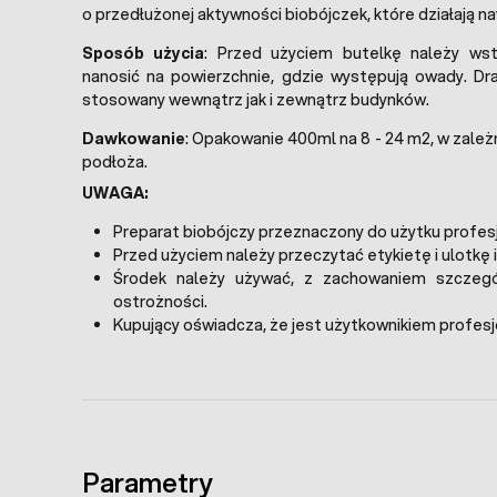
o przedłużonej aktywności biobójczek, które działają na
Sposób użycia
: Przed użyciem butelkę należy wst
nanosić na powierzchnie, gdzie występują owady. D
stosowany wewnątrz jak i zewnątrz budynków.
Dawkowanie
: Opakowanie 400ml na 8 - 24 m2, w zale
podłoża.
UWAGA:
Preparat biobójczy przeznaczony do użytku profes
Przed użyciem należy przeczytać etykietę i ulotkę 
Środek należy używać, z zachowaniem szczeg
ostrożności.
Kupujący oświadcza, że jest użytkownikiem profes
Parametry