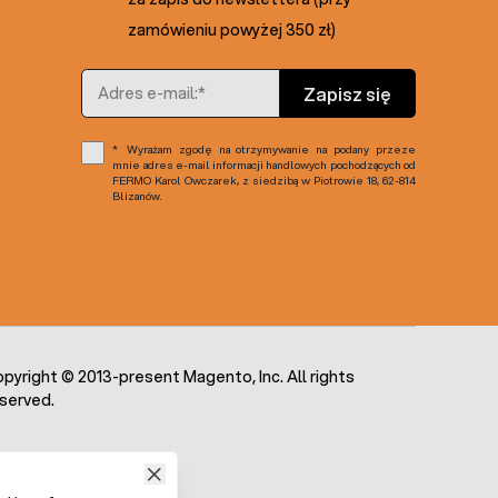
zamówieniu powyżej 350 zł)
Adres e-mail
Zapisz się
Wyrażam zgodę na otrzymywanie na podany przeze
mnie adres e-mail informacji handlowych pochodzących od
FERMO Karol Owczarek, z siedzibą w Piotrowie 18, 62-814
Blizanów.
pyright © 2013-present Magento, Inc. All rights
served.