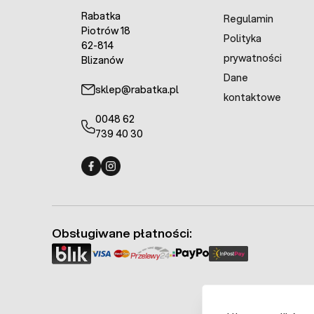
Rabatka
Regulamin
Piotrów 18
Polityka
62-814
prywatności
Blizanów
Dane
sklep@rabatka.pl
kontaktowe
0048 62
739 40 30
Fermo - facebook
Fermo - Instagram
Obsługiwane płatności: