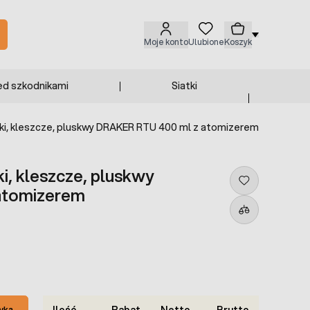
Moje konto
Ulubione
Koszyk
ed szkodnikami
Siatki
ki, kleszcze, pluskwy DRAKER RTU 400 ml z atomizerem
, kleszcze, pluskwy
atomizerem
Ilość
Rabat
Netto
Brutto
yka