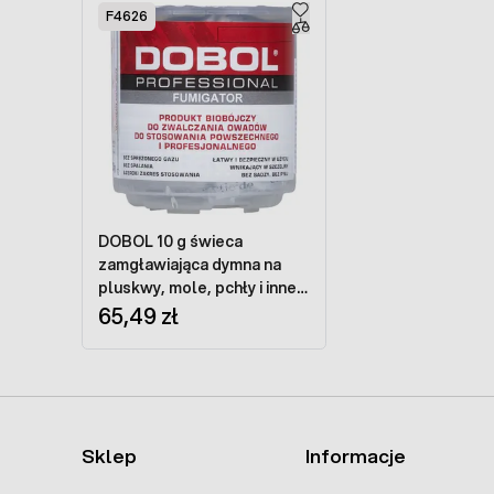
F4626
DOBOL 10 g świeca
zamgławiająca dymna na
pluskwy, mole, pchły i inne
owady
65,49 zł
Sklep
Informacje