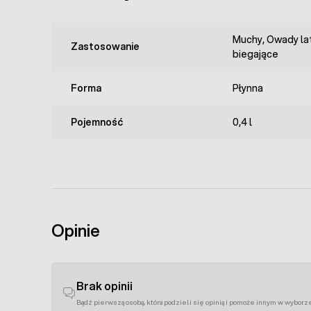
Muchy, Owady la
Zastosowanie
biegające
Forma
Płynna
Pojemność
0,4 l
Opinie
Brak opinii
Bądź pierwszą osobą, która podzieli się opinią i pomoże innym w wyborz