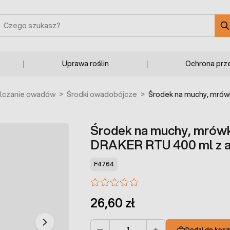
zukaj
Uprawa roślin
Ochrona prz
alczanie owadów
>
Środki owadobójcze
>
Środek na muchy, mrów
Środek na muchy, mrówki
DRAKER RTU 400 ml z 
F4764
26,60 zł
Dodaj do kosz