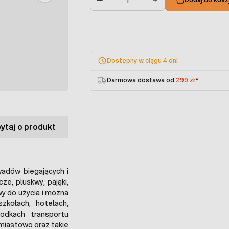
Ilość
Dostępny w ciągu 4 dni
Darmowa dostawa od
299 zł
*
ytaj o produkt
wadów biegających i
cze, pluskwy, pająki,
wy do użycia i można
kołach, hotelach,
rodkach transportu
hmiastowo oraz takie