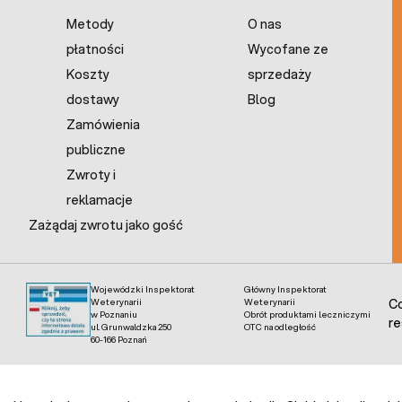
Metody
O nas
płatności
Wycofane ze
Koszty
sprzedaży
dostawy
Blog
Zamówienia
publiczne
Zwroty i
reklamacje
Zażądaj zwrotu jako gość
Wojewódzki Inspektorat
Główny Inspektorat
Weterynarii
Weterynarii
Co
w Poznaniu
Obrót produktami leczniczymi
re
ul. Grunwaldzka 250
OTC na odległość
60-166 Poznań