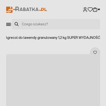
Przejdź do treści
Szukaj
óz Agrecol do lawendy granulowany 1,2 kg SUPER WYDAJNOŚĆ