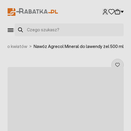
Przejdź do treści
Szukaj
y do kwiatów
>
Nawóz Agrecol Mineral do lawendy żel 500 ml