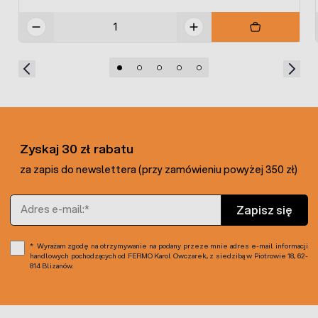
azot (N) – 4%
fosfor (P2O5) – 4%
potas (K2O) – 7%
Mikroskładniki pokarmowe rozpuszczalne w
wodzie: miedź (Cu) 0,002%, żelazo (Fe) 0,02%,
mangan (Mn) 0,015%, cynk (Zn) 0,015%
Opakowanie: 500 ml
Zyskaj 30 zł rabatu
W naszej ofercie dostępna jest również
ziemia
ogrodnicza z osmovitem do kwiatów
.
za zapis do newslettera (przy zamówieniu powyżej 350 zł)
Adres e-mail
Zapisz się
Wyrażam zgodę na otrzymywanie na podany przeze mnie adres e-mail informacji
handlowych pochodzących od FERMO Karol Owczarek, z siedzibą w Piotrowie 18, 62-
814 Blizanów.