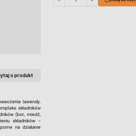
Ilość
ytaj o produkt
awożenia lawendy.
ompleks składników
dników (bor, miedź,
ieniu składników –
porne na działanie