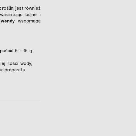
oślin, jest również
arantując bujne i
awendy
wspomaga
zpuścić 5 – 15 g
j ilości wody,
a preparatu.