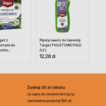
get z
Płynny nawóz do lawendy
entami do
Target FIOLETOWE POLE
oślin
0,5 l
ch 1 kg
12,28 zł
Zyskaj 30 zł rabatu
za zapis do newslettera (przy
zamówieniu powyżej 350 zł)