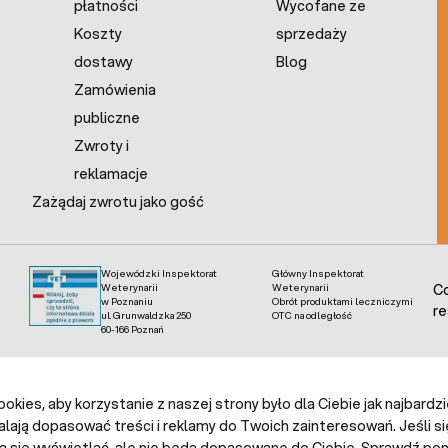
płatności
Wycofane ze
Koszty
sprzedaży
dostawy
Blog
Zamówienia
publiczne
Zwroty i
reklamacje
Zażądaj zwrotu jako gość
Wojewódzki Inspektorat
Główny Inspektorat
Weterynarii
Weterynarii
Co
w Poznaniu
Obrót produktami leczniczymi
re
ul. Grunwaldzka 250
OTC na odległość
60-166 Poznań
kies, aby korzystanie z naszej strony było dla Ciebie jak najbardz
alają dopasować treści i reklamy do Twoich zainteresowań. Jeśli si
ą się wyświetlać, ale nie będą dopasowane do Ciebie. Sprawdź poni