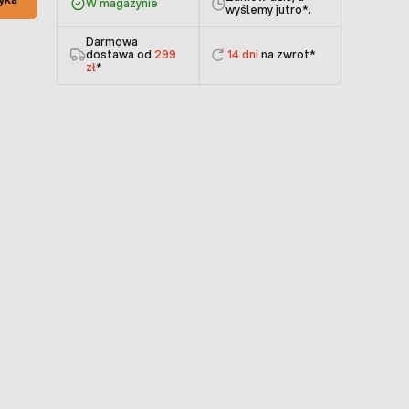
W magazynie
wyślemy jutro
*.
Darmowa
dostawa od
299
14 dni
na zwrot*
zł
*