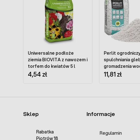
Uniwersalne podłoże
Perlit ogrodnicz
ziemia BIOVITA z nawozem i
spulchniania gleb
torfem do kwiatów 5 l
gromadzenia wod
4,54 zł
3-6 mm pojemnoś
11,81 zł
Sklep
Informacje
Rabatka
Regulamin
Piotrów 18