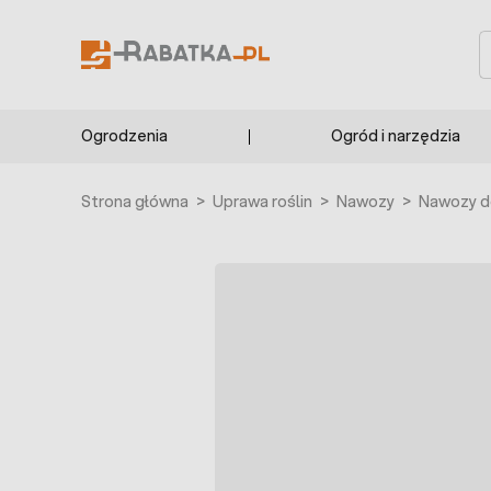
Przejdź do treści
S
Ogrodzenia
Ogród i narzędzia
Strona główna
>
Uprawa roślin
>
Nawozy
>
Nawozy d