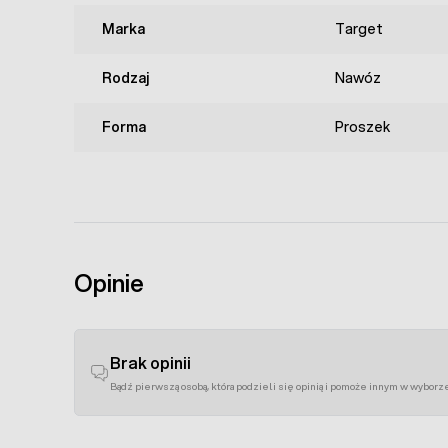
Marka
Target
Rodzaj
Nawóz
Forma
Proszek
Opinie
Brak opinii
Bądź pierwszą osobą, która podzieli się opinią i pomoże innym w wyborz