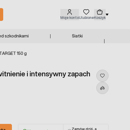
Moje konto
Ulubione
Koszyk
ed szkodnikami
Siatki
 TARGET 150 g
tnienie i intensywny zapach
Zamów dziś, a
yka