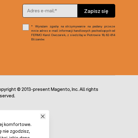
Adres e-mail
Zapisz się
Wyrażam zgodę na otrzymywanie na podany przeze
mnie adres e-mail informacji handlowych pochodzących od
FERMO Karol Owczarek, z siedzibą w Piotrowie 18, 62-814
Blizanów.
pyright © 2013-present Magento, Inc. All rights
served.
iej komfortowe.
ę nie zgodzisz,
żej, jakie dane