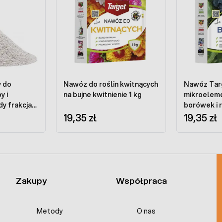
y do
Nawóz do roślin kwitnących
Nawóz Tar
y i
na bujne kwitnienie 1 kg
mikroelem
y frakcja
borówek i r
ć 10 l
19,35 zł
kwasolubny
19,35 zł
Zakupy
Współpraca
Metody
O nas