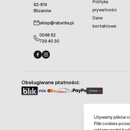
Polityka
62-814
prywatności
Blizanów
Dane
sklep@rabatka.pl
kontaktowe
0048 62
739 40 30
Fermo - facebook
Fermo - Instagram
Obsługiwane płatności:
Używamy plików coo
Pliki cookies pozw
reklamy nadal będ