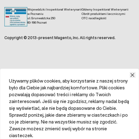
Wojewódzki Inspektorat Weterynarii
Główny Inspektorat Weterynarii
w Poznaniu
Obrót produktami leczniczymi
ul. Grunwaldzka 250
OTC na odległość
60-166 Poznań
Copyright © 2013-present Magento, Inc. All rights reserved.
Używamy plików cookies, aby korzystanie z naszej strony
było dla Ciebie jak najbardziej komfortowe. Pliki cookies
pozwalają dopasować treści i reklamy do Twoich
zainteresowań. Jeśli się nie zgodzisz, reklamy nadal będą
się wyświetlać, ale nie będą dopasowane do Ciebie.
Sprawdź poniżej, jakie dane zbieramy w ciasteczkach i po
co je zbieramy. Nie na wszystkie musisz się zgodzić.
Zawsze możesz zmienić swój wybór na stronie
ciasteczek.