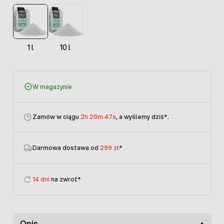
1 l
10 l
W magazynie
Zamów w ciągu
2h 20m 46s
, a wyślemy dziś
*.
Darmowa dostawa od
299 zł
*
14 dni
na zwrot*
Opis