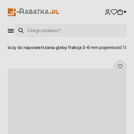
Przejdź do treści
Szukaj
grodniczy do napowietrzania gleby frakcja 3-6 mm pojemność 1 l