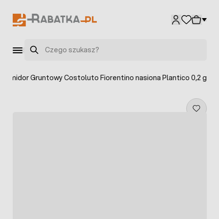
Przejdź do treści
Szukaj
Pomidor Gruntowy Costoluto Fiorentino nasiona Plantico 0,2 g