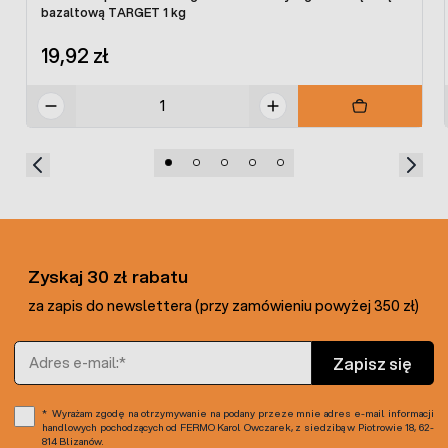
Fiorentino
bazaltową TARGET 1 kg
19,92 zł
Tradycyjna włoska odmiana,
Nadają się do polskich warunków klimatycznych,
Wysoki wzrost, wymaga podpory przy palikach,
Duże, spłaszczone owoce,
Wyraźne żebrowanie,
Miąższ mięsisty, ciemnoczerwony,
Doskonały smak i aromat,
Nadaje się do bezpośredniego spożycia i
przetworzenia.
Wysiew:
III - IV.
Zyskaj 30 zł rabatu
Zbiór:
VIII / IX.
za zapis do newslettera (przy zamówieniu powyżej 350 zł)
Adres e-mail
Zapisz się
Wyrażam zgodę na otrzymywanie na podany przeze mnie adres e-mail informacji
handlowych pochodzących od FERMO Karol Owczarek, z siedzibą w Piotrowie 18, 62-
814 Blizanów.