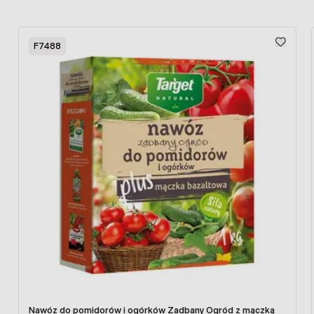
przetworach i potrawach.
Press to skip carousel
F7488
Zalety nasion Pomidorów Gruntowych Costoluto
Nawóz do pomidorów i ogórków Zadbany Ogród z mączką