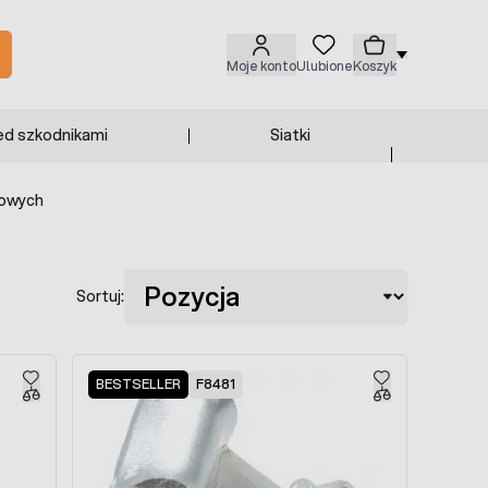
Moje konto
Ulubione
Koszyk
ed szkodnikami
Siatki
gowych
Sortuj:
BESTSELLER
F8481