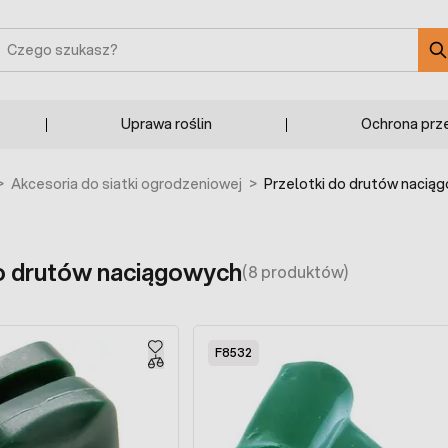
zukaj
Uprawa roślin
Ochrona prz
>
Akcesoria do siatki ogrodzeniowej
>
Przelotki do drutów nacią
do drutów naciągowych
(8 produktów)
F8532