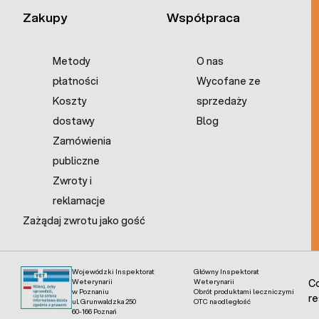
Zakupy
Współpraca
Metody
O nas
płatności
Wycofane ze
Koszty
sprzedaży
dostawy
Blog
Zamówienia
publiczne
Zwroty i
reklamacje
Zażądaj zwrotu jako gość
Wojewódzki Inspektorat
Główny Inspektorat
Weterynarii
Weterynarii
Co
w Poznaniu
Obrót produktami leczniczymi
re
ul. Grunwaldzka 250
OTC na odległość
60-166 Poznań