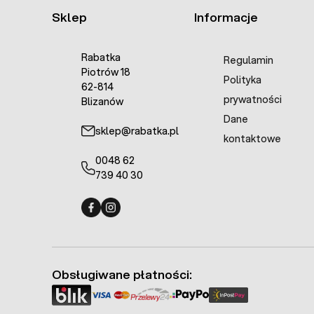
Sklep
Informacje
Rabatka
Regulamin
Piotrów 18
Polityka
62-814
prywatności
Blizanów
Dane
sklep@rabatka.pl
kontaktowe
0048 62
739 40 30
Fermo - facebook
Fermo - Instagram
Obsługiwane płatności: