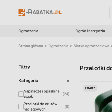
Przejdź do treści
S
Ogrodzenia
Ogród i narzędzia
Strona główna
>
Ogrodzenia
>
Siatka ogrodzeniowa
Filtry
Przelotki 
Skip to product list
Kategoria
F8487
Napinacze i opaski na
(24)
products available
słupki
Przelotki do drutów
(8)
products available
naciągowych