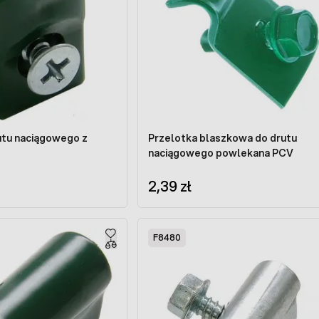
utu naciągowego z
Przelotka blaszkowa do drutu
naciągowego powlekana PCV
2,39 zł
F8480