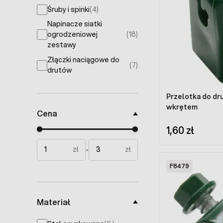
Śruby i spinki
(4)
products available
Napinacze siatki
ogrodzeniowej
(18)
products available
zestawy
Złączki naciągowe do
(7)
products available
drutów
Przelotka do dr
wkrętem
Cena
1,60 zł
Minimal price
Maximum price
zł
zł
-
F8479
Materiał