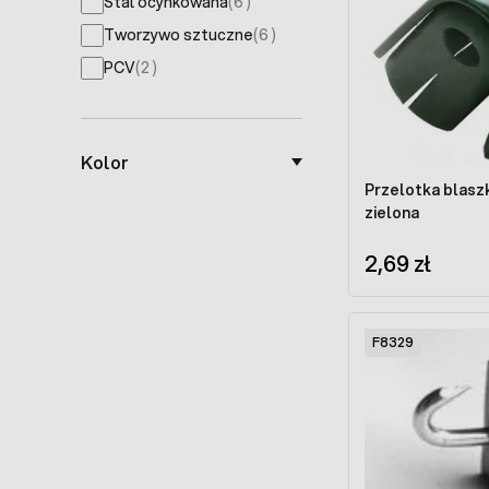
products available
Stal ocynkowana
(
6
)
products available
Tworzywo sztuczne
(
6
)
products available
PCV
(
2
)
Kolor
Przelotka blasz
zielona
2,69 zł
F8329