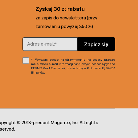
Zyskaj 30 zł rabatu
za zapis do newslettera (przy
zamówieniu powyżej 350 zł)
Adres e-mail
Zapisz się
Wyrażam zgodę na otrzymywanie na podany przeze
mnie adres e-mail informacji handlowych pochodzących od
FERMO Karol Owczarek, z siedzibą w Piotrowie 18, 62-814
Blizanów.
pyright © 2013-present Magento, Inc. All rights
served.