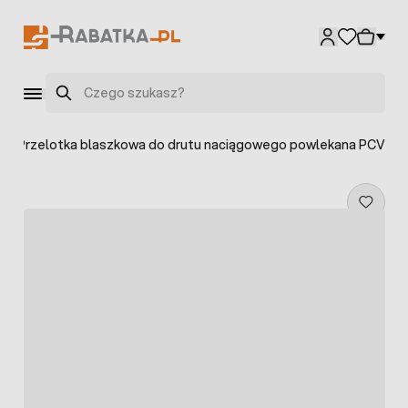
Przejdź do treści
Szukaj
>
Przelotka blaszkowa do drutu naciągowego powlekana PCV