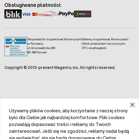
Obsługiwane płatności:
Wojewódzki Inspektorat Weterynarii
Główny Inspektorat Weterynarii
w Poznaniu
Obrót produktami leczniczymi
ul. Grunwaldzka 250
OTC na odległość
60-166 Poznań
Copyright © 2013-present Magento, Inc. All rights reserved.
Używamy plików cookies, aby korzystanie z naszej strony
było dla Ciebie jak najbardziej komfortowe. Pliki cookies
pozwalają dopasować treści i reklamy do Twoich
zainteresowań. Jeśli się nie zgodzisz, reklamy nadal będą
się wyświetlać, ale nie będą dopasowane do Ciebie.