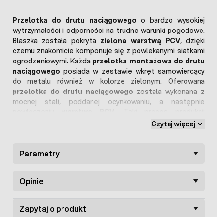
Przelotka do drutu naciągowego
o bardzo wysokiej
wytrzymałości i odporności na trudne warunki pogodowe.
Blaszka została pokryta
zielona warstwą PCV
, dzięki
czemu znakomicie komponuje się z powlekanymi siatkami
ogrodzeniowymi. Każda
przelotka montażowa do drutu
naciągowego
posiada w zestawie wkręt samowiercący
do metalu również w kolorze zielonym. Oferowana
przelotka do drutu naciągowego
została wykonana z
mocnej stali, poddanej ocynkowaniu, a następnie
powleczeniu
warstwą PCV
. Taki proces produkcji
skutecznie zabezpiecza produkt przed działaniem korozji.
Czytaj więcej
Przelotki do drutu naciągowego
tego typu są
niewrażliwe na niskie temperatury oraz wszelkie
uszkodzenia mechaniczne. Dołączony
Parametry
wkręt
samowiercący
pozwala na szybki i trwały montaż w słupku
ogrodzenia. W naszej ofercie dostępne są także
drut
Opinie
naciągowy PCV
oraz
siatka ogrodzeniowa powlekana
PCV
w różnych wariantach.Nie wiesz
jak montuje się
siatkę ogrodzeniową
?
Czytaj
Poradnik Fachowca
:
Zapytaj o produkt
Montaż siatki ogrodzeniowej
.