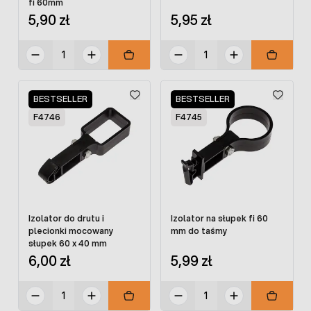
fi 60mm
5,90 zł
5,95 zł
BESTSELLER
BESTSELLER
F4746
F4745
Izolator do drutu i
Izolator na słupek fi 60
plecionki mocowany
mm do taśmy
słupek 60 x 40 mm
6,00 zł
5,99 zł