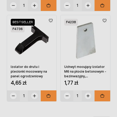
BESTSELLER
F4238
F4736
Izolator do drutu i
Uchwyt mocujący izolator
plecionki mocowany na
M6 na płocie betonowym -
panel ogrodzeniowy
bezinwazyjny,
samozaciskowy
4,65 zł
1,77 zł