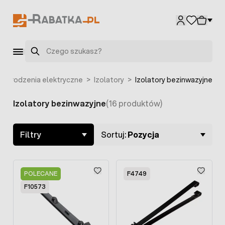
Przejdź do treści
Szukaj
Ogrodzenia elektryczne
>
Izolatory
>
Izolatory bezinwazyjne
Izolatory bezinwazyjne
(16 produktów)
Skip to product list
Filtry
Sortuj:
Pozycja
POLECANE
F4749
F10573