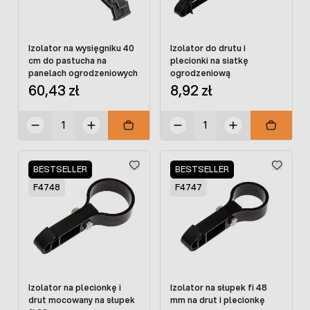
Izolator na wysięgniku 40
Izolator do drutu i
cm do pastucha na
plecionki na siatkę
panelach ogrodzeniowych
ogrodzeniową
60,43 zł
8,92 zł
BESTSELLER
BESTSELLER
F4748
F4747
Izolator na plecionkę i
Izolator na słupek fi 48
drut mocowany na słupek
mm na drut i plecionkę