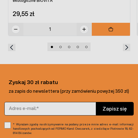
ekologiczne BIOVITA
W ofercie sklepu gotowa do użycia
ziemia ekologiczna do
uprawy warzyw i pomidorów
.
29,55 zł
Zyskaj 30 zł rabatu
za zapis do newslettera (przy zamówieniu powyżej 350 zł)
Adres e-mail
Zapisz się
Wyrażam zgodę na otrzymywanie na podany przeze mnie adres e-mail informacji
handlowych pochodzących od FERMO Karol Owczarek, z siedzibą w Piotrowie 18, 62-
814 Blizanów.