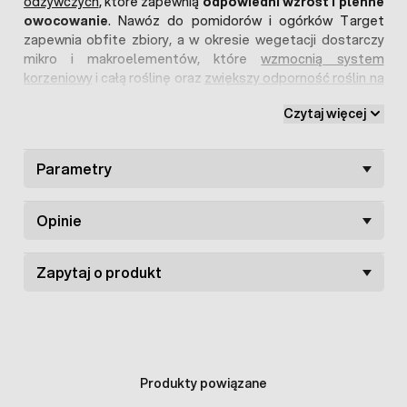
odżywczych
, które zapewnią
odpowiedni wzrost i plenne
owocowanie
. Nawóz do pomidorów i ogórków Target
zapewnia obfite zbiory, a w okresie wegetacji dostarczy
mikro i makroelementów, które
wzmocnią system
korzeniowy
i całą roślinę oraz
zwiększy odporność roślin na
choroby
. Dzięki temu, że nawóz zawiera duże ilości
Czytaj więcej
substancji organicznej, kompleksowo odżywi roślinę i
zapewni efektywne przyrosty i owocowanie.
Parametry
Opinie
Zapytaj o produkt
Produkty powiązane