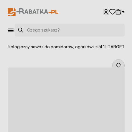
Przejdź do treści
Szukaj
>
Ekologiczny nawóz do pomidorów, ogórków i ziół 1 l TARGET