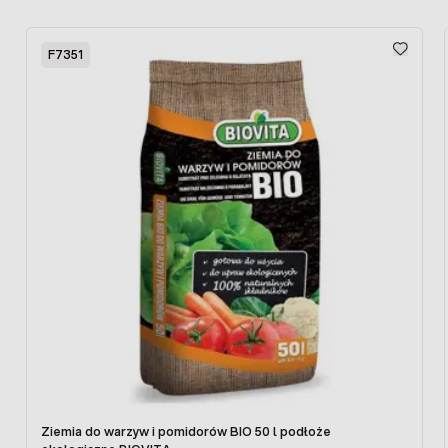
Press to skip carousel
F7351
Ten w 100% naturalny nawóz target do ogórków i
pomidorów jest bezpieczny dla roślin, ludzi i środowiska.
Mocno skoncentrowana forma nawozu płynnego sprawia,
że jest on bardzo wydajny i wystarcza na dużo nawożeń.
Ekologiczny nawóz Target zamknięto w butelce z
materiałów pochodzących z recyklingu.
Stosowanie:
Koncentrat nawozu ekologicznego do pomidorów
ogórków i ziół należy
stosować po rozcieńczeniu z wodą
w proporcji 10 ml/1Litr wody
. Cała butelka z nawozem
wystarczy na 100 litrów wody. Zabieg nawożenia należy
stosować przez cały okres wegetacji roślin, powtarzając
nawożenie co 2-3 tygodnie. Regularne stosowanie nawozu
do pomidorów i ogórków zapewni widoczne efekty
nawożenia, w postaci zdrowych roślin, obficie plonujących.
Ziemia do warzyw i pomidorów BIO 50 l podłoże