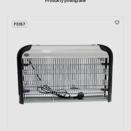
Produkty powiązane
Press to skip carousel
F3357
Pułapka lepowa jest odporna na szkodliwe warunki
atmosferyczne, takie jak deszcz, wiatr, czy promienie UV.
Skład kleju jest naturalny, nie zawiera substancji
chemicznych, dzięki czemu
pułapka monitorująca
może
być stosowana w uprawach ekologicznych.
Pułapki lepowe
przeznaczone do rozwieszania
, w komplecie sznurki
umożliwiające przymocowanie tablic do roślin lub drzew.
Sposób stosowania:
Tablice lepowe należy umieszczać najlepiej pod