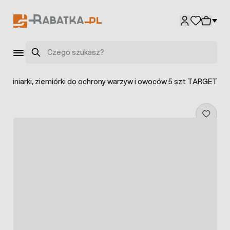
Przejdź do treści
Szukaj
, miniarki, ziemiórki do ochrony warzyw i owoców 5 szt TARGET