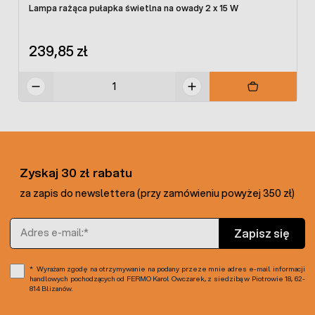
wierzchołkiem roślin. W miarę możliwości należy
Lampa rażąca pułapka świetlna na owady 2 x 15 W
rozmieścić je tak, aby w maksymalnym stopniu
zabezpieczyć roślinę przed przyklejaniem się do arkusza -
239,85 zł
liści, łodygi, kwiatów, owoców czy nasion.
Wydajność:
5 szt tablic na 25 m2
Zyskaj 30 zł rabatu
za zapis do newslettera (przy zamówieniu powyżej 350 zł)
Adres e-mail
Zapisz się
Wyrażam zgodę na otrzymywanie na podany przeze mnie adres e-mail informacji
handlowych pochodzących od FERMO Karol Owczarek, z siedzibą w Piotrowie 18, 62-
814 Blizanów.