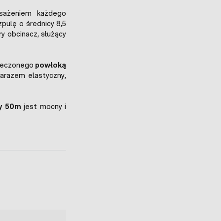
ażeniem każdego
pulę o średnicy 8,5
ry obcinacz, służący
wleczonego
powłoką
zarazem elastyczny,
zy 50m
jest mocny i