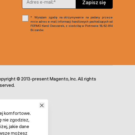
Zapisz się
Wyrażam zgodę na otrzymywanie na podany przeze
mnie adres e-mail informacji handlowych pochodzących od
FERMO Karol Owczarek, z siedzibą w Piotrowie 18, 62-814
Blizanów.
pyright © 2013-present Magento, Inc. All rights
served.
iej komfortowe.
ę nie zgodzisz,
żej, jakie dane
 Zawsze możesz