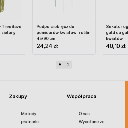
w TreeSave
Podpora obręcz do
Sekator o
 zielony
pomidorów kwiatów i roślin
gold do ga
45/90 cm
kwiatów
24,24 zł
40,10 zł
Zakupy
Współpraca
Metody
O nas
płatności
Wycofane ze