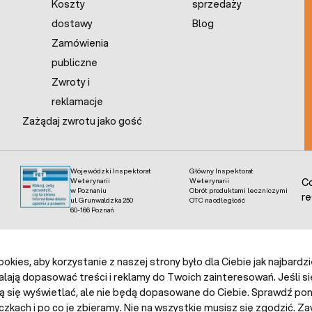
Koszty
sprzedaży
dostawy
Blog
Zamówienia
publiczne
Zwroty i
reklamacje
Zażądaj zwrotu jako gość
Wojewódzki Inspektorat
Główny Inspektorat
Weterynarii
Weterynarii
Co
w Poznaniu
Obrót produktami leczniczymi
re
ul. Grunwaldzka 250
OTC na odległość
60-166 Poznań
kies, aby korzystanie z naszej strony było dla Ciebie jak najbardz
alają dopasować treści i reklamy do Twoich zainteresowań. Jeśli si
ą się wyświetlać, ale nie będą dopasowane do Ciebie. Sprawdź poni
czkach i po co je zbieramy. Nie na wszystkie musisz się zgodzić.