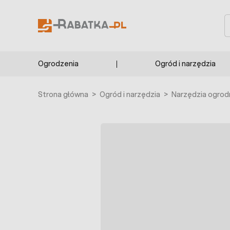
Przejdź do treści
S
Ogrodzenia
Ogród i narzędzia
Strona główna
>
Ogród i narzędzia
>
Narzędzia ogrod