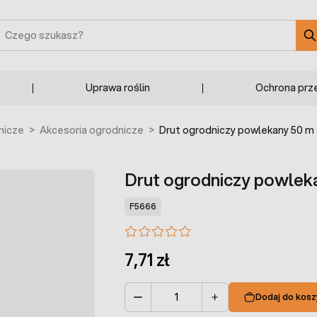
zukaj
Uprawa roślin
Ochrona prz
nicze
>
Akcesoria ogrodnicze
>
Drut ogrodniczy powlekany 50 m
Drut ogrodniczy powlek
F5666
7,71 zł
Dodaj do kosz
Ilość