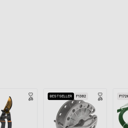
BESTSELLER
F1382
F172