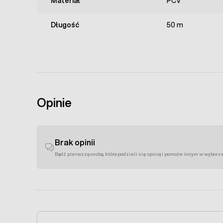
Materiał
PCV
Długość
50 m
Opinie
Brak opinii
Bądź pierwszą osobą, która podzieli się opinią i pomoże innym w wyborz