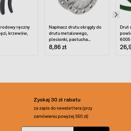
grodowy ręczny
Napinacz drutu okrągły do
Drut 
łęzi, krzewów,
drutu metalowego,
powl
plecionki, pastucha
6005
elektrycznego
8,86 zł
26,9
Zyskaj 30 zł rabatu
za zapis do newslettera (przy
zamówieniu powyżej 350 zł)
Adres e-mail