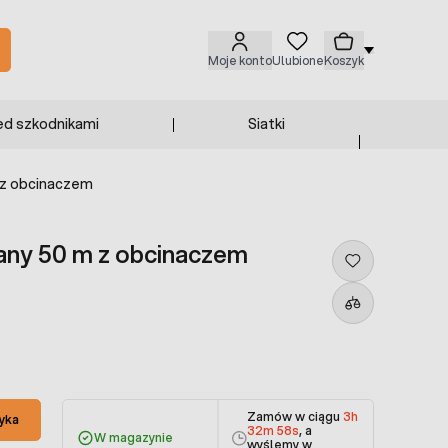
Moje konto
Ulubione
Koszyk
ed szkodnikami
Siatki
 z obcinaczem
any 50 m z obcinaczem
Zamów w ciągu
3h
yka
32m 57s
, a
W magazynie
wyślemy w