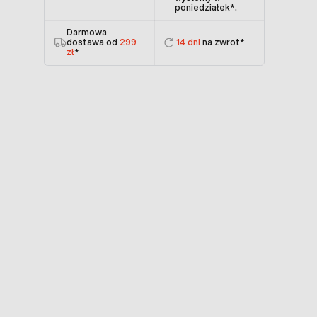
poniedziałek
*.
Darmowa
dostawa od
299
14 dni
na zwrot*
zł
*