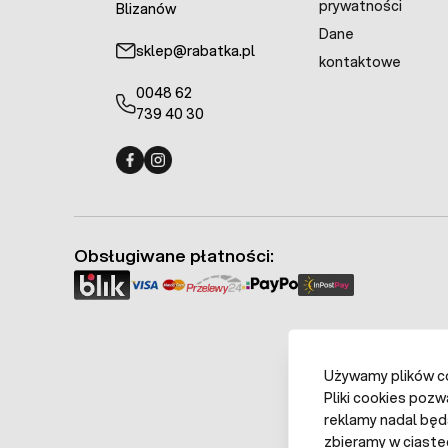
prywatności
Blizanów
Dane
sklep@rabatka.pl
kontaktowe
0048 62
739 40 30
Fermo - facebook
Fermo - Instagram
Obsługiwane płatności:
Używamy plików coo
Pliki cookies pozw
reklamy nadal będ
zbieramy w ciaste