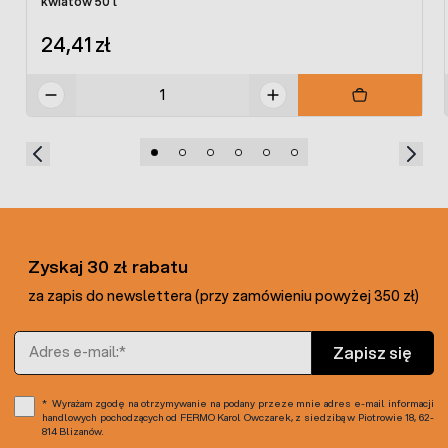
kwiatów 50 l
24,41 zł
Zyskaj 30 zł rabatu
za zapis do newslettera (przy zamówieniu powyżej 350 zł)
Adres e-mail
Zapisz się
Wyrażam zgodę na otrzymywanie na podany przeze mnie adres e-mail informacji
handlowych pochodzących od FERMO Karol Owczarek, z siedzibą w Piotrowie 18, 62-
814 Blizanów.