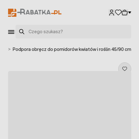
Przejdź do treści
Szukaj
lin
>
Podpora obręcz do pomidorów kwiatów i roślin 45/90 cm