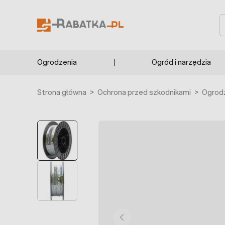
Przejdź do treści
S
Ogrodzenia
Ogród i narzędzia
Strona główna
>
Ochrona przed szkodnikami
>
Ogrodz