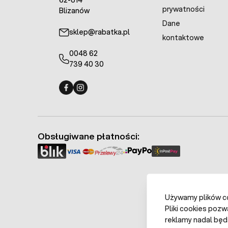
62-814
prywatności
Blizanów
Dane
sklep@rabatka.pl
kontaktowe
0048 62
739 40 30
Fermo - facebook
Fermo - Instagram
Obsługiwane płatności:
Używamy plików coo
Pliki cookies pozw
reklamy nadal będ