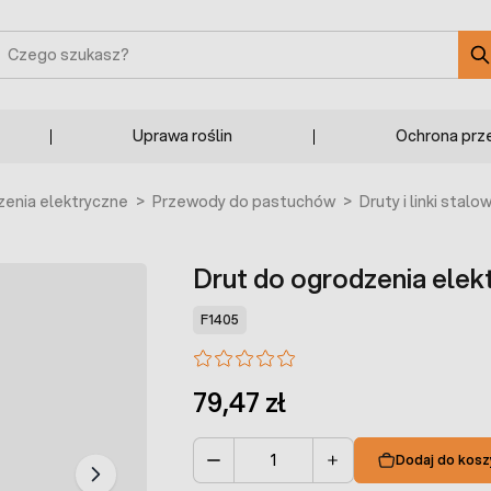
zukaj
Uprawa roślin
Ochrona prz
enia elektryczne
>
Przewody do pastuchów
>
Druty i linki stalo
Drut do ogrodzenia ele
F1405
79,47 zł
Dodaj do kosz
Ilość