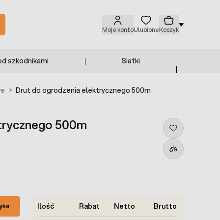
Moje konto
Ulubione
Koszyk
ed szkodnikami
Siatki
we
>
Drut do ogrodzenia elektrycznego 500m
ktrycznego 500m
Ilość
Rabat
Netto
Brutto
yka