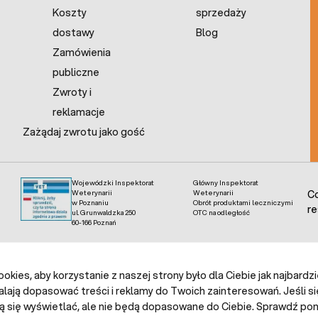
Koszty
sprzedaży
dostawy
Blog
Zamówienia
publiczne
Zwroty i
reklamacje
Zażądaj zwrotu jako gość
Wojewódzki Inspektorat
Główny Inspektorat
Weterynarii
Weterynarii
Co
w Poznaniu
Obrót produktami leczniczymi
re
ul. Grunwaldzka 250
OTC na odległość
60-166 Poznań
kies, aby korzystanie z naszej strony było dla Ciebie jak najbardz
alają dopasować treści i reklamy do Twoich zainteresowań. Jeśli si
ą się wyświetlać, ale nie będą dopasowane do Ciebie. Sprawdź poni