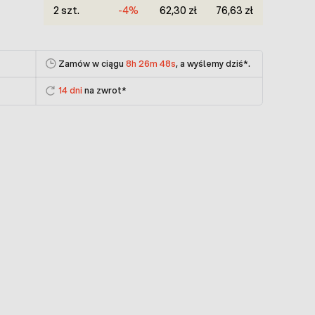
2 szt.
-4%
62,30 zł
76,63 zł
Zamów w ciągu
8h 26m 48s
, a wyślemy dziś
*.
14 dni
na zwrot*