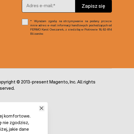
Adres e-mail
Zapisz się
Wyrażam zgodę na otrzymywanie na podany przeze
mnie adres e-mail informacji handlowych pochodzących od
FERMO Karol Owczarek, z siedzibą w Piotrowie 18, 62-814
Blizanów.
pyright © 2013-present Magento, Inc. All rights
served.
iej komfortowe.
ę nie zgodzisz,
żej, jakie dane