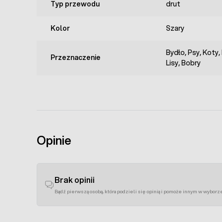
Typ przewodu
drut
Kolor
Szary
Bydło, Psy, Koty,
Przeznaczenie
Lisy, Bobry
Opinie
Brak opinii
Bądź pierwszą osobą, która podzieli się opinią i pomoże innym w wyborz