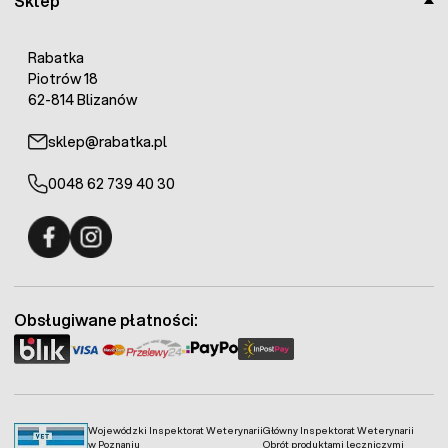
Sklep
Rabatka
Piotrów 18
62-814 Blizanów
sklep@rabatka.pl
0048 62 739 40 30
Fermo - facebook
Fermo - Instagram
Obsługiwane płatności:
Wojewódzki Inspektorat Weterynarii
Główny Inspektorat Weterynarii
w Poznaniu
Obrót produktami leczniczymi