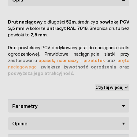
Drut naciągowy
o długości
52m
, średnicy
z powłoką PCV
3,5 mm
w kolorze
antracyt RAL 7016
. Średnica drutu bez
powłoki to
2,5 mm
.
Drut powlekany PCV dedykowany jest do naciągania siatki
ogrodzeniowej. Prawidłowe naciągnięcie siatki przy
zastosowaniu
opasek, napinaczy i przelotek
oraz
pręta
naciągowego
,
zwiększa żywotność ogrodzenia oraz
podwyższa jego atrakcyjność
.
Zaleca się stosowanie
drutu napinającego na 3
Czytaj więcej
poziomach siatki
, natomiast dla siatek o wysokości 1 m
stosuje się 2 poziomy drutu naciągowego.
Parametry
Dzięki powłoce PCV oraz ocynkowaniu - drut jest
odporny
na korozję i bardzo wytrzymały
.
Opinie