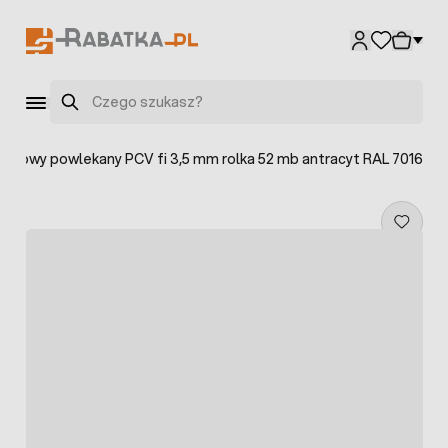
Przejdź do treści
Szukaj
iągowy powlekany PCV fi 3,5 mm rolka 52 mb antracyt RAL 7016