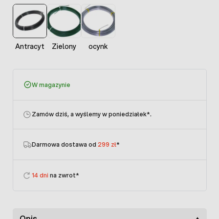
Antracyt
Zielony
ocynk
W magazynie
Zamów dziś, a wyślemy w poniedziałek
*.
Darmowa dostawa od
299 zł
*
14 dni
na zwrot*
Opis